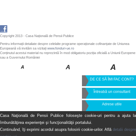
Copyright 2013 - Casa Națională de Pensii Publice
Pentru informații detaliate despre celelalte programe operaționale cofinanțate de Uniunea
Europeană vă invităm sa vizitați
www.fonduri-ue.ro
Conținutul acestui material nu reprezintă în mod obligatoriu poziția oficială a Uniunii Europene
sau a Guvernului României
DE CE SĂ ÎMI FAC CONT?
Întreabă un consultant
Adrese utile
Casa Naţională de Pensii Publice foloseşte cookie-uri pentru a ajuta la
îmbunătăţirea experienţei şi funcţionalităţii portalului.
Continuând, îţi exprimi acordul asupra folosirii cookie-urilor. Află
detalii despre