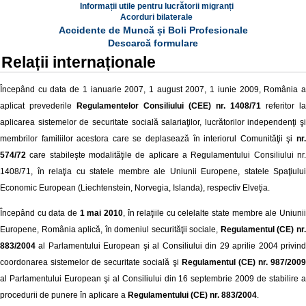
Informații utile pentru lucrătorii migranți
Acorduri bilaterale
Accidente de Muncă și Boli Profesionale
Descarcă formulare
Relații internaționale
Începând cu data de 1 ianuarie 2007, 1 august 2007, 1 iunie 2009, România a
aplicat prevederile
Regulamentelor Consiliului (CEE) nr. 1408/71
referitor la
aplicarea sistemelor de securitate socială salariaţilor, lucrătorilor independenţi şi
membrilor familiilor acestora care se deplasează în interiorul Comunităţii şi
nr.
574/72
care stabileşte modalităţile de aplicare a Regulamentului Consiliului nr.
1408/71, în relaţia cu statele membre ale Uniunii Europene, statele Spaţiului
Economic European (Liechtenstein, Norvegia, Islanda), respectiv Elveţia.
Începând cu data de
1 mai 2010
, în relaţiile cu celelalte state membre ale Uniuni
Europene, România aplică, în domeniul securităţii sociale,
Regulamentul (CE) nr
883/2004
al Parlamentului European şi al Consiliului din 29 aprilie 2004 privind
coordonarea sistemelor de securitate socială şi
Regulamentul (CE) nr. 987/200
al Parlamentului European şi al Consiliului din 16 septembrie 2009 de stabilire a
procedurii de punere în aplicare a
Regulamentului (CE) nr. 883/2004
.