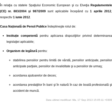
În relaţia cu statele Spaţiului Economic European şi cu Elveţia
Regulamentel
(CE) nr. 883/2004 şi 987/2009
sunt aplicabile începând cu
1 aprilie 2012
respectiv
1 iunie 2012
.
Casa Naţională de Pensii Publice
îndeplineşte rolul de:
Instituţie competentă
pentru aplicarea dispoziţiilor privind determinare
legislaţiei aplicabile;
Organism de legătură
pentru:
stabilirea pensiilor pentru limită de vârstă, pensiilor anticipate, pensiilor
anticipate parţiale, pensiilor de invaliditate şi a pensiilor de urmaş;
acordarea ajutoarelor de deces;
acordarea prestaţiilor în bani şi în natură în caz de boală profesională şi
accident de muncă.
Data ultimei modificari :Ma, 17 Sep 2013 15:05:11 +0300