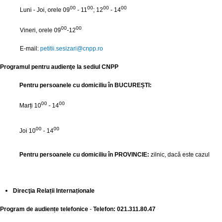
00
00
00
00
Luni - Joi, orele 09
- 11
; 12
- 14
00
00
Vineri, orele 09
-12
E-mail:
petitii.sesizari@
cnpp.ro
Programul pentru audienţe la sediul CNPP
Pentru persoanele cu domiciliu în BUCUREȘTI:
00
00
Marți
10
- 14
00
00
Joi 10
- 14
Pentru persoanele cu domiciliu în PROVINCIE:
zilnic, dacă este cazul
Direcţia Relații Internaționale
Program de audiențe telefonice
-
Telefon: 021.311.80.47