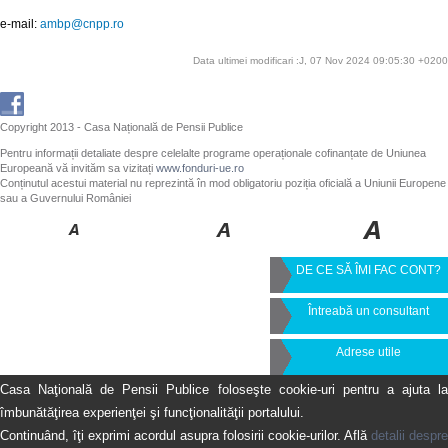
e-mail:
ambp@cnpp.ro
Data ultimei modificari :J, 07 Nov 2024 09:05:30 +0200
Copyright 2013 - Casa Națională de Pensii Publice
Pentru informații detaliate despre celelalte programe operaționale cofinanțate de Uniunea
Europeană vă invităm sa vizitați
www.fonduri-ue.ro
Conținutul acestui material nu reprezintă în mod obligatoriu poziția oficială a Uniunii Europene
sau a Guvernului României
DE CE SĂ ÎMI FAC CONT?
Întreabă un consultant
Adrese utile
Casa Naţională de Pensii Publice foloseşte cookie-uri pentru a ajuta la
îmbunătăţirea experienţei şi funcţionalităţii portalului.
Continuând, îţi exprimi acordul asupra folosirii cookie-urilor. Află
detalii despre