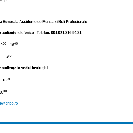
ia Generală Accidente de Muncă și Boli Profesionale
audiențe telefonice - Telefon: 004.021.316.94.21
00
00
10
– 16
00
– 13
audiențe la sediul instituției:
00
– 13
00
16
p@cnpp.ro