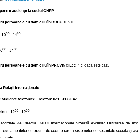
pentru audienţe la sediul CNPP
ru persoanele cu domiciliu în BUCUREȘTI:
00
00
i
10
- 14
00
00
0
- 14
ru persoanele cu domiciliu în PROVINCIE:
zilnic, dacă este cazul
a Relații Internaționale
 audiențe telefonice
-
Telefon: 021.311.80.47
00
00
Vineri: 10
- 12
acordate de Direcția Relații Internaționale vizează exclusiv furnizarea de infor
r regulamentelor europene de coordonare a sistemelor de securitate socială și acord
e parte.