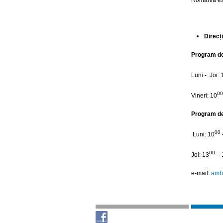
Direcț
Program de 
Luni - Joi: 
00
Vineri: 10
Program de 
00
Luni: 10
00
Joi: 13
– 
e-mail:
amb