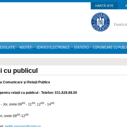
HARTĂ SITE
EGISLAȚIE
NOUTĂȚI
SERVICII ELECTRONICE
STATISTICI
COMUNICARE CU PUBL
i cu publicul
ia Comunicare şi Relaţii Publice
entru relații cu publicul - Telefon: 031.828.88.00
00
00
00
00
 - Joi, orele 09
- 11
; 12
- 14
00
00
ri, orele 09
-12
il:
petitii.sesizari@
cnpp.ro