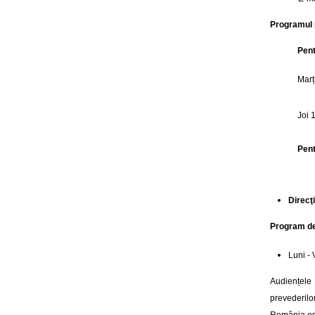
Programul 
Pent
Marț
Joi 1
Pent
Direcţi
Program de
Luni - 
Audiențele 
prevederilo
România est