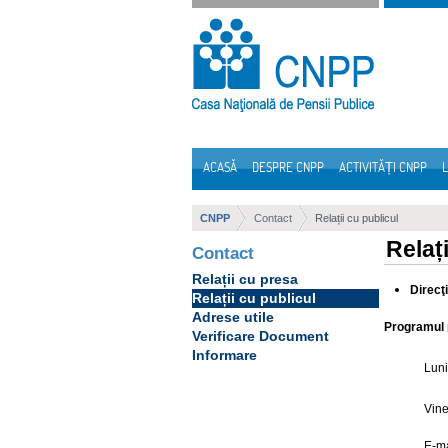
Sari la continut
ACASĂ
DESPRE CNPP
ACTIVITĂȚI CNPP
L
Navigare
CNPP
Contact
Relații cu publicul
Relați
Contact
Relații cu presa
Direcţ
Relații cu publicul
Adrese utile
Programul p
Verificare Document
Informare
Luni
Vine
E-ma