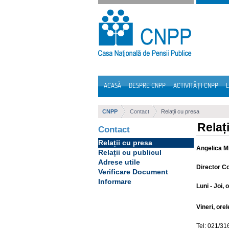
Sari la continut
ACASĂ
DESPRE CNPP
ACTIVITĂȚI CNPP
L
Navigare
CNPP
Contact
Relații cu presa
Relaț
Contact
Relații cu presa
Angelica Mi
Relații cu publicul
Adrese utile
Director Co
Verificare Document
Informare
Luni - Joi, 
Vineri, orel
Tel: 021/31