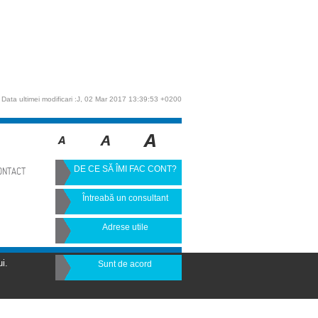
Data ultimei modificari :J, 02 Mar 2017 13:39:53 +0200
DE CE SĂ ÎMI FAC CONT?
ONTACT
Întreabă un consultant
Adrese utile
i.
Sunt de acord