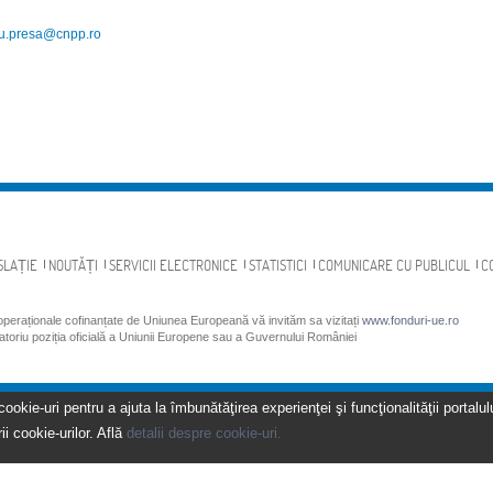
ou.presa@cnpp.ro
SLAȚIE
NOUTĂȚI
SERVICII ELECTRONICE
STATISTICI
COMUNICARE CU PUBLICUL
C
 operaționale cofinanțate de Uniunea Europeană vă invităm sa vizitați
www.fonduri-ue.ro
gatoriu poziția oficială a Uniunii Europene sau a Guvernului României
kie-uri pentru a ajuta la îmbunătăţirea experienţei şi funcţionalităţii portalulu
ii cookie-urilor. Află
detalii despre cookie-uri.