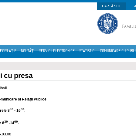
HARTĂ SITE
EGISLAȚIE
NOUTĂȚI
SERVICII ELECTRONICE
STATISTICI
COMUNICARE CU PUBL
ii cu presa
hail
municare și Relații Publice
30
00
orele 8
- 16
;
30
00
e 8
-14
.
6.83.08