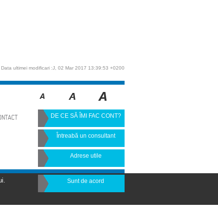
Data ultimei modificari :J, 02 Mar 2017 13:39:53 +0200
DE CE SĂ ÎMI FAC CONT?
ONTACT
Întreabă un consultant
Adrese utile
i.
Sunt de acord