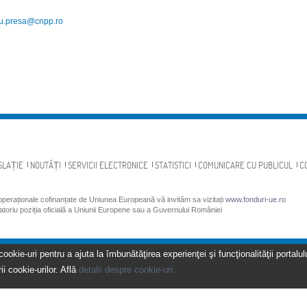
ou.presa@cnpp.ro
SLAȚIE
NOUTĂȚI
SERVICII ELECTRONICE
STATISTICI
COMUNICARE CU PUBLICUL
C
 operaționale cofinanțate de Uniunea Europeană vă invităm sa vizitați
www.fonduri-ue.ro
gatoriu poziția oficială a Uniunii Europene sau a Guvernului României
kie-uri pentru a ajuta la îmbunătăţirea experienţei şi funcţionalităţii portalulu
ii cookie-urilor. Află
detalii despre cookie-uri.