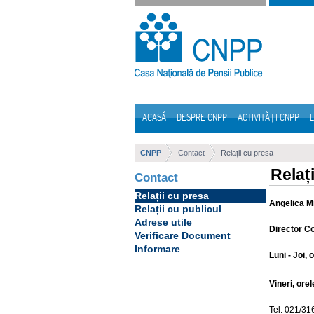
Sari la continut
ACASĂ
DESPRE CNPP
ACTIVITĂȚI CNPP
L
Navigare
CNPP
Contact
Relații cu presa
Relaț
Contact
Relații cu presa
Angelica Mi
Relații cu publicul
Adrese utile
Director Co
Verificare Document
Informare
Luni - Joi, 
Vineri, orel
Tel: 021/31