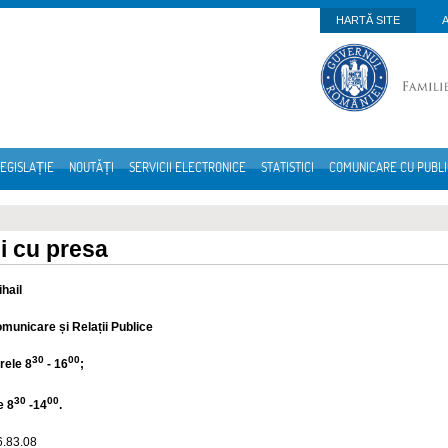
HARTĂ SITE
EGISLAȚIE
NOUTĂȚI
SERVICII ELECTRONICE
STATISTICI
COMUNICARE CU PUBL
ii cu presa
hail
municare și Relații Publice
30
00
orele 8
- 16
;
30
00
e 8
-14
.
6.83.08