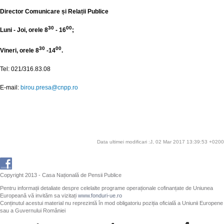
Director Comunicare și Relații Publice
30
00
Luni - Joi, orele 8
- 16
;
30
00
Vineri, orele 8
-14
.
Tel: 021/316.83.08
E-mail:
birou.presa@cnpp.ro
Data ultimei modificari :J, 02 Mar 2017 13:39:53 +0200
Copyright 2013 - Casa Națională de Pensii Publice
Pentru informații detaliate despre celelalte programe operaționale cofinanțate de Uniunea
Europeană vă invităm sa vizitați
www.fonduri-ue.ro
Conținutul acestui material nu reprezintă în mod obligatoriu poziția oficială a Uniunii Europene
sau a Guvernului României