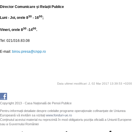
Director Comunicare și Relații Publice
30
00
Luni - Joi, orele 8
- 16
;
30
00
Vineri, orele 8
-14
.
Tel: 021/316.83.08
E-mail:
birou.presa@cnpp.ro
Data ultimei modificari :J, 02 Mar 2017 13:39:53 +0200
Copyright 2013 - Casa Națională de Pensii Publice
Pentru informații detaliate despre celelalte programe operaționale cofinanțate de Uniunea
Europeană vă invităm sa vizitați
www.fonduri-ue.ro
Conținutul acestui material nu reprezintă în mod obligatoriu poziția oficială a Uniunii Europene
sau a Guvernului României