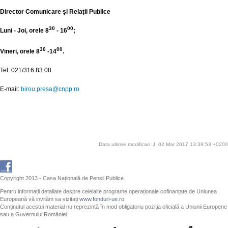
Director Comunicare și Relații Publice
30
00
Luni - Joi, orele 8
- 16
;
30
00
Vineri, orele 8
-14
.
Tel: 021/316.83.08
E-mail:
birou.presa@cnpp.ro
Data ultimei modificari :J, 02 Mar 2017 13:39:53 +0200
Copyright 2013 - Casa Națională de Pensii Publice
Pentru informații detaliate despre celelalte programe operaționale cofinanțate de Uniunea
Europeană vă invităm sa vizitați
www.fonduri-ue.ro
Conținutul acestui material nu reprezintă în mod obligatoriu poziția oficială a Uniunii Europene
sau a Guvernului României