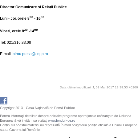
Director Comunicare și Relații Publice
30
00
Luni - Joi, orele 8
- 16
;
30
00
Vineri, orele 8
-14
.
Tel: 021/316.83.08
E-mail:
birou.presa@cnpp.ro
Data ultimei modificari :J, 02 Mar 2017 13:39:53 +0200
Copyright 2013 - Casa Națională de Pensii Publice
Pentru informații detaliate despre celelalte programe operaționale cofinanțate de Uniunea
Europeană vă invităm sa vizitați
www.fonduri-ue.ro
Conținutul acestui material nu reprezintă în mod obligatoriu poziția oficială a Uniunii Europene
sau a Guvernului României