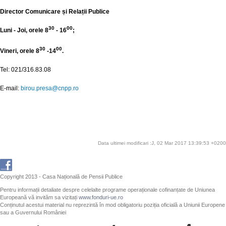
Director Comunicare și Relații Publice
30
00
Luni - Joi, orele 8
- 16
;
30
00
Vineri, orele 8
-14
.
Tel: 021/316.83.08
E-mail:
birou.presa@cnpp.ro
Data ultimei modificari :J, 02 Mar 2017 13:39:53 +0200
Copyright 2013 - Casa Națională de Pensii Publice
Pentru informații detaliate despre celelalte programe operaționale cofinanțate de Uniunea
Europeană vă invităm sa vizitați
www.fonduri-ue.ro
Conținutul acestui material nu reprezintă în mod obligatoriu poziția oficială a Uniunii Europene
sau a Guvernului României