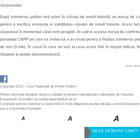
răspunsului.
După trimiterea petiției veți primi în căsuța de email folosită un mesaj de 
pentru a verifica existența și validitatea căsuței de email folosite. Acest lu
răspunsul în momentul când este pregătit. În cadrul acestui mesaj de confirma
portalului CNPP pe care va trebui să o accesați pentru a finaliza trimiterea peti
de ore (3 zile). În cazul în care nu veți accesa acest link în timpul indicat, l
răspuns la petiția dumneavoastră.
Data ulti
Copyright 2013 - Casa Națională de Pensii Publice
Pentru informații detaliate despre celelalte programe operaționale cofinanțate de Uniunea
Europeană vă invităm sa vizitați
www.fonduri-ue.ro
Conținutul acestui material nu reprezintă în mod obligatoriu poziția oficială a Uniunii Europene
sau a Guvernului României
DE CE SĂ ÎMI FAC CONT?