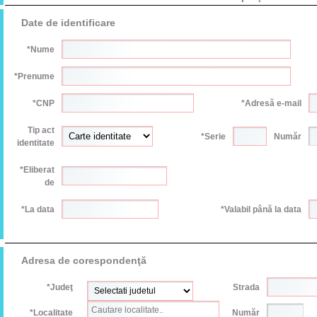
Date de identificare
*Nume
*Prenume
*CNP
*Adresă e-mail
Tip act
*Serie
Număr
identitate
*Eliberat
de
*La data
*Valabil până la data
Adresa de corespondenţă
*Judeţ
Strada
*Localitate
Număr