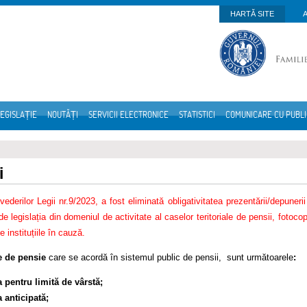
HARTĂ SITE
EGISLAȚIE
NOUTĂȚI
SERVICII ELECTRONICE
STATISTICI
COMUNICARE CU PUBL
i
evederilor Legii nr.9/2023, a fost eliminată obligativitatea prezentării/depuneri
e legislația din domeniul de activitate al caselor teritoriale de pensii, fotoco
e instituțiile în cauză.
le de pensie
care se acordă în sistemul public de pensii, sunt următoarele
:
 pentru limită de vârstă;
 anticipată;