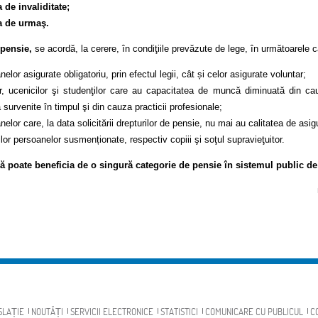
 de invaliditate;
a de urmaş.
 pensie,
se acordă, la cerere, în condiţiile prevăzute de lege, în următoarele c
elor asigurate obligatoriu, prin efectul legii, cât și celor asigurate voluntar;
or, ucenicilor şi studenţilor care au capacitatea de muncă diminuată din ca
survenite în timpul şi din cauza practicii profesionale;
nelor care, la data solicitării drepturilor de pensie, nu mai au calitatea de asig
lor persoanelor susmenționate, respectiv copiii şi soţul supravieţuitor.
 poate beneficia de o singură categorie de pensie în sistemul public de
SLAȚIE
NOUTĂȚI
SERVICII ELECTRONICE
STATISTICI
COMUNICARE CU PUBLICUL
C