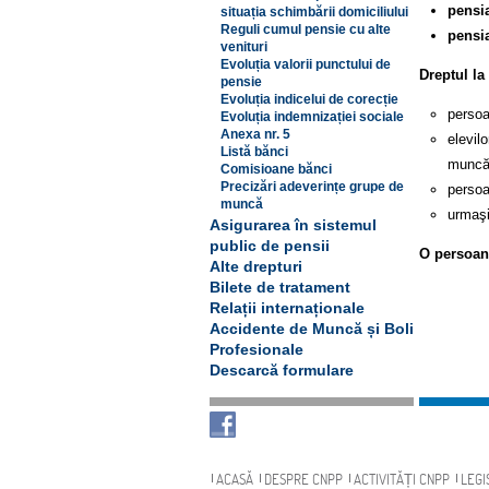
pensia
situația schimbării domiciliului
Reguli cumul pensie cu alte
pensi
venituri
Evoluția valorii punctului de
Dreptul la
pensie
Evoluția indicelui de corecție
persoan
Evoluția indemnizației sociale
Anexa nr. 5
elevil
Listă bănci
muncă 
Comisioane bănci
Precizări adeverințe grupe de
persoa
muncă
urmaşi
Asigurarea în sistemul
public de pensii
O persoană
Alte drepturi
Bilete de tratament
Relații internaționale
Accidente de Muncă și Boli
Profesionale
Descarcă formulare
Navigare
ACASĂ
DESPRE CNPP
ACTIVITĂȚI CNPP
LEGI