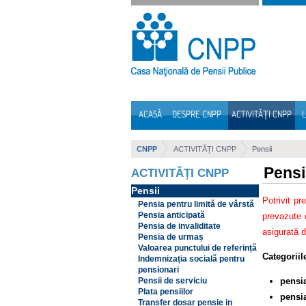
Sari la continut
ACASĂ
DESPRE CNPP
ACTIVITĂȚI CNPP
L
Navigare
CNPP
ACTIVITĂȚI CNPP
Pensii
Pensi
ACTIVITĂȚI CNPP
Pensii
Potrivit pr
Pensia pentru limită de vârstă
Pensia anticipată
prevazute d
Pensia de invaliditate
asigurată d
Pensia de urmaș
Valoarea punctului de referință
Categorii
Indemnizația socială pentru
pensionari
pensia
Pensii de serviciu
Plata pensiilor
pensia
Transfer dosar pensie in