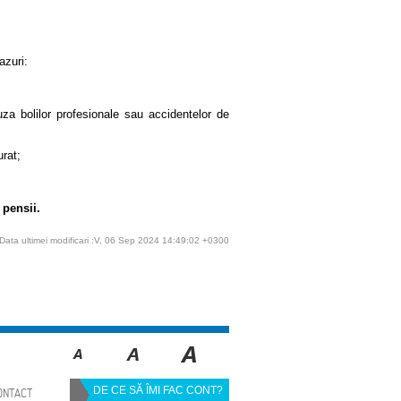
azuri:
uza bolilor profesionale sau accidentelor de
urat;
 pensii.
Data ultimei modificari :V, 06 Sep 2024 14:49:02 +0300
DE CE SĂ ÎMI FAC CONT?
ONTACT