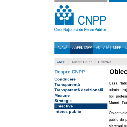
Sari la continut
ACASĂ
DESPRE CNPP
ACTIVITĂȚI CNPP
L
Navigare
CNPP
Despre CNPP
Obiective
Obiec
Despre CNPP
Conducere
Casa Națio
Transparență
administra
Transparență decizională
Misiune
boli profes
Strategie
Muncii, Fami
Obiective
Interes public
Obiectivele
public de p
sistemul pu