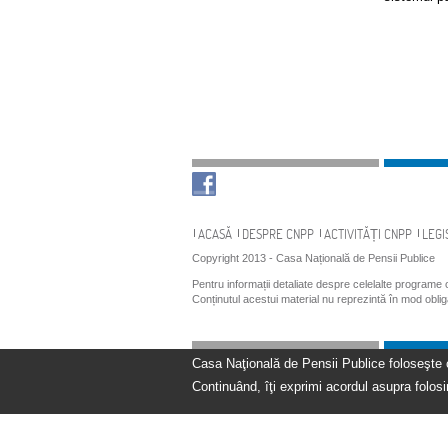
Navigare
ACASĂ
DESPRE CNPP
ACTIVITĂȚI CNPP
LEGI
Copyright 2013 - Casa Națională de Pensii Publice
Pentru informații detaliate despre celelalte programe
Conținutul acestui material nu reprezintă în mod obli
Casa Naţională de Pensii Publice foloseşte coo
Continuând, îţi exprimi acordul asupra folosir