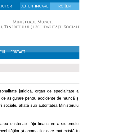
AJUTOR
AUTENTIFICARE
RO
EN
ICUL
CONTACT
nalitate juridică, organ de specialitate al
ul de asigurare pentru accidente de muncă și
i sociale, aflată sub autoritatea Ministerului
rea sustenabilității financiare a sistemului
 inechităților și anomaliilor care mai există în