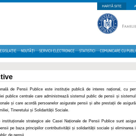
HARTĂ SITE
EGISLAȚIE
NOUTĂȚI
SERVICII ELECTRONICE
STATISTICI
COMUNICARE CU PUBL
tive
nală de Pensii Publice este instituție publică de interes național, cu perso
ției publice centrale care administrează sistemul public de pensii și sistem
ionale și care acordă persoanelor asigurate pensii și alte prestații de asigurăr
liei, Tineretului și Solidarității Sociale.
 instituționale strategice ale Casei Naționale de Pensii Publice sunt asigura
ensii pe baza principiilor contributivității și solidarității sociale și eliminarea
blic de pensii.