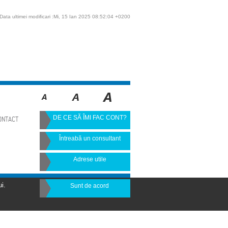
Data ultimei modificari :Mi, 15 Ian 2025 08:52:04 +0200
DE CE SĂ ÎMI FAC CONT?
ONTACT
Întreabă un consultant
Adrese utile
i.
Sunt de acord