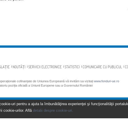
SLAȚIE
NOUTĂȚI
SERVICII ELECTRONICE
STATISTICI
COMUNICARE CU PUBLICUL
C
 operaționale cofinanțate de Uniunea Europeană vă invităm sa vizitați
www.fonduri-ue.ro
gatoriu poziția oficială a Uniunii Europene sau a Guvernului României
kie-uri pentru a ajuta la îmbunătăţirea experienţei şi funcţionalităţii portalulu
ii cookie-urilor. Află
detalii despre cookie-uri.