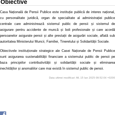
Obiective
Casa Națională de Pensii Publice este instituție publică de interes național,
cu personalitate juridică, organ de specialitate al administrației publice
centrale care administrează sistemul public de pensii și sistemul de
asigurare pentru accidente de muncă și boli profesionale și care acordă
persoanelor asigurate pensii și alte prestații de asigurări sociale, aflată sub
autoritatea Ministerului Muncii, Familiei, Tineretului și Solidarității Sociale.
Obiectivele instituționale strategice ale Casei Naționale de Pensii Publice
sunt asigurarea sustenabilității financiare a sistemului public de pensii pe
baza principiilor contributivității și solidarității sociale și eliminarea
inechităților și anomaliilor care mai există în sistemul public de pensii.
Data ultimei modificari :Mi, 15 Ian 2025 08:52:04 +0200