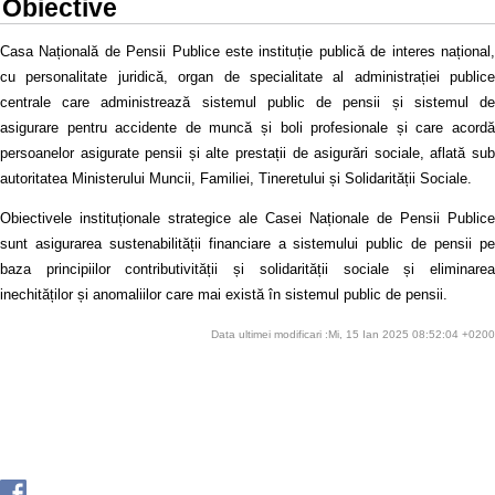
Obiective
Casa Națională de Pensii Publice este instituție publică de interes național,
cu personalitate juridică, organ de specialitate al administrației publice
centrale care administrează sistemul public de pensii și sistemul de
asigurare pentru accidente de muncă și boli profesionale și care acordă
persoanelor asigurate pensii și alte prestații de asigurări sociale, aflată sub
autoritatea Ministerului Muncii, Familiei, Tineretului și Solidarității Sociale.
Obiectivele instituționale strategice ale Casei Naționale de Pensii Publice
sunt asigurarea sustenabilității financiare a sistemului public de pensii pe
baza principiilor contributivității și solidarității sociale și eliminarea
inechităților și anomaliilor care mai există în sistemul public de pensii.
Data ultimei modificari :Mi, 15 Ian 2025 08:52:04 +0200