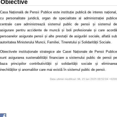
Obiective
Casa Națională de Pensii Publice este instituție publică de interes național,
cu personalitate juridică, organ de specialitate al administrației publice
centrale care administrează sistemul public de pensii și sistemul de
asigurare pentru accidente de muncă și boli profesionale și care acordă
persoanelor asigurate pensii și alte prestații de asigurări sociale, aflată sub
autoritatea Ministerului Muncii, Familiei, Tineretului și Solidarității Sociale.
Obiectivele instituționale strategice ale Casei Naționale de Pensii Publice
sunt asigurarea sustenabilității financiare a sistemului public de pensii pe
baza principiilor contributivității și solidarității sociale și eliminarea
inechităților și anomaliilor care mai există în sistemul public de pensii.
Data ultimei modificari :Mi, 15 Ian 2025 08:52:04 +0200