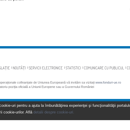
SLAȚIE
NOUTĂȚI
SERVICII ELECTRONICE
STATISTICI
COMUNICARE CU PUBLICUL
C
 operaționale cofinanțate de Uniunea Europeană vă invităm sa vizitați
www.fonduri-ue.ro
gatoriu poziția oficială a Uniunii Europene sau a Guvernului României
kie-uri pentru a ajuta la îmbunătăţirea experienţei şi funcţionalităţii portalulu
ii cookie-urilor. Află
detalii despre cookie-uri.