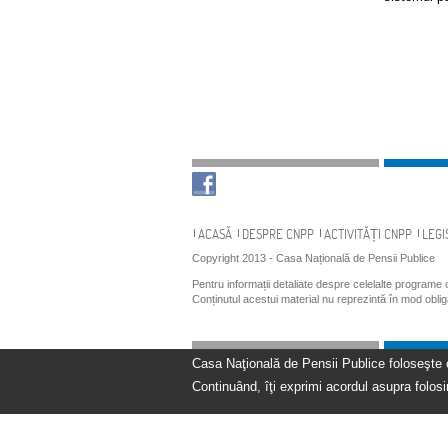
Navigare
ACASĂ
DESPRE CNPP
ACTIVITĂȚI CNPP
LEGI
Copyright 2013 - Casa Națională de Pensii Publice
Pentru informații detaliate despre celelalte programe
Conținutul acestui material nu reprezintă în mod obli
Casa Naţională de Pensii Publice foloseşte coo
Continuând, îţi exprimi acordul asupra folosir