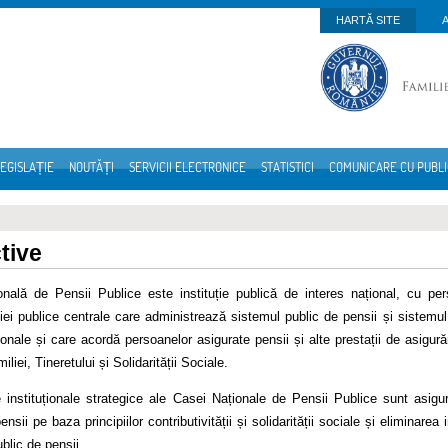
HARTĂ SITE
EGISLAȚIE
NOUTĂȚI
SERVICII ELECTRONICE
STATISTICI
COMUNICARE CU PUBL
tive
nală de Pensii Publice este instituție publică de interes național, cu perso
ției publice centrale care administrează sistemul public de pensii și sistem
ionale și care acordă persoanelor asigurate pensii și alte prestații de asigurăr
liei, Tineretului și Solidarității Sociale.
 instituționale strategice ale Casei Naționale de Pensii Publice sunt asigura
ensii pe baza principiilor contributivității și solidarității sociale și eliminarea
blic de pensii.