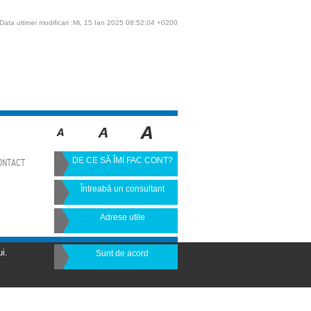
Data ultimei modificari :Mi, 15 Ian 2025 08:52:04 +0200
DE CE SĂ ÎMI FAC CONT?
ONTACT
Întreabă un consultant
Adrese utile
i.
Sunt de acord