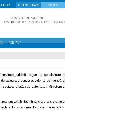
AJUTOR
AUTENTIFICARE
RO
EN
ICUL
CONTACT
nalitate juridică, organ de specialitate al
ul de asigurare pentru accidente de muncă și
i sociale, aflată sub autoritatea Ministerului
rea sustenabilității financiare a sistemului
 inechităților și anomaliilor care mai există în