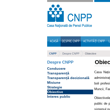
Sari la continut
ACASĂ
DESPRE CNPP
ACTIVITĂȚI CNPP
L
Navigare
CNPP
Despre CNPP
Obiective
Obiec
Despre CNPP
Conducere
Casa Națio
Transparență
administra
Transparență decizională
Misiune
boli profes
Strategie
Muncii, Fami
Obiective
Interes public
Obiectivele
public de p
sistemul pu