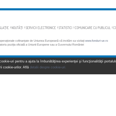
SLAȚIE
NOUTĂȚI
SERVICII ELECTRONICE
STATISTICI
COMUNICARE CU PUBLICUL
C
 operaționale cofinanțate de Uniunea Europeană vă invităm sa vizitați
www.fonduri-ue.ro
gatoriu poziția oficială a Uniunii Europene sau a Guvernului României
kie-uri pentru a ajuta la îmbunătăţirea experienţei şi funcţionalităţii portalulu
ii cookie-urilor. Află
detalii despre cookie-uri.