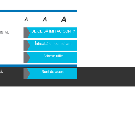
DE CE SĂ ÎMI FAC CONT?
ONTACT
Întreabă un consultant
Adrese utile
i.
Sunt de acord