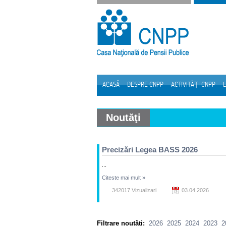
Sari la continut
ACASĂ
DESPRE CNPP
ACTIVITĂȚI CNPP
L
Navigare
Noutăţi
Precizări Legea BASS 2026
...
Citeste mai mult
»
342017 Vizualizari
03.04.2026
Filtrare noutăți:
2026
2025
2024
2023
2