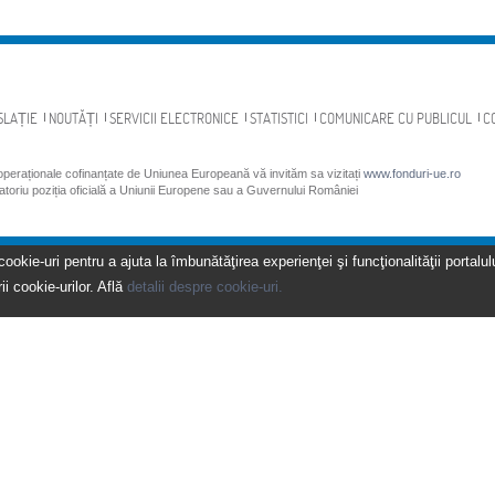
SLAȚIE
NOUTĂȚI
SERVICII ELECTRONICE
STATISTICI
COMUNICARE CU PUBLICUL
C
 operaționale cofinanțate de Uniunea Europeană vă invităm sa vizitați
www.fonduri-ue.ro
gatoriu poziția oficială a Uniunii Europene sau a Guvernului României
kie-uri pentru a ajuta la îmbunătăţirea experienţei şi funcţionalităţii portalulu
ii cookie-urilor. Află
detalii despre cookie-uri.