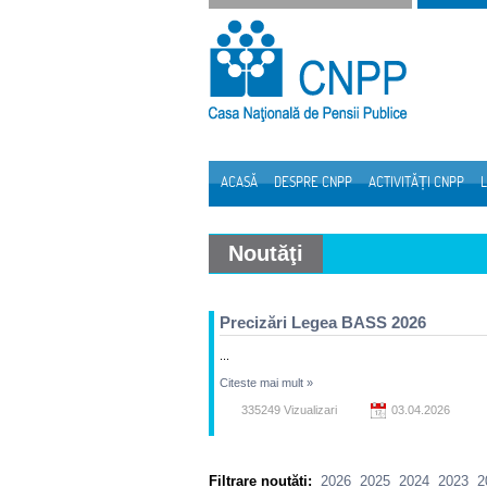
Sari la continut
ACASĂ
DESPRE CNPP
ACTIVITĂȚI CNPP
L
Navigare
Noutăţi
Precizări Legea BASS 2026
...
Citeste mai mult
»
335249 Vizualizari
03.04.2026
Filtrare noutăți:
2026
2025
2024
2023
2