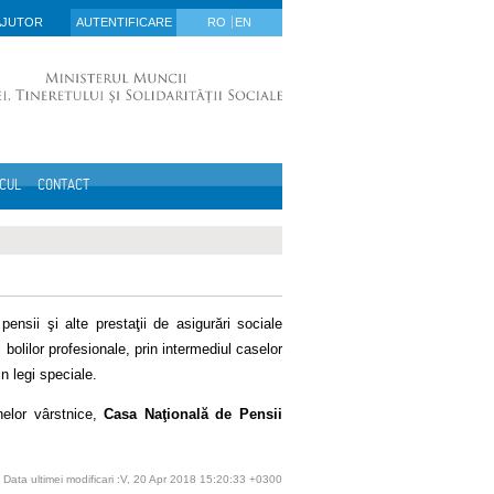
AJUTOR
AUTENTIFICARE
RO
EN
ICUL
CONTACT
ensii şi alte prestaţii de asigurări sociale
bolilor profesionale, prin intermediul caselor
in legi speciale.
nelor vârstnice,
Casa Naţională de Pensii
Data ultimei modificari :V, 20 Apr 2018 15:20:33 +0300