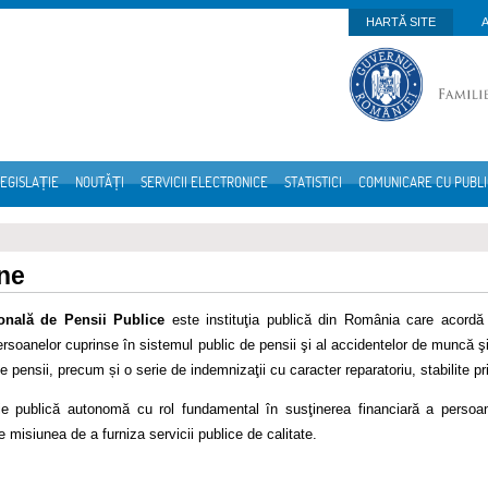
HARTĂ SITE
EGISLAȚIE
NOUTĂȚI
SERVICII ELECTRONICE
STATISTICI
COMUNICARE CU PUBL
ne
onală de Pensii Publice
este instituţia publică din România care acordă p
rsoanelor cuprinse în sistemul public de pensii şi al accidentelor de muncă şi 
 de pensii, precum și o serie de indemnizaţii cu caracter reparatoriu, stabilite pr
ţie publică autonomă cu rol fundamental în susţinerea financiară a persoa
 misiunea de a furniza servicii publice de calitate.