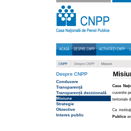
Sari la continut
ACASĂ
DESPRE CNPP
ACTIVITĂȚI CNPP
L
Navigare
CNPP
Despre CNPP
Misiune
Misiu
Despre CNPP
Conducere
Casa Naţi
Transparență
cuvenite pe
Transparență decizională
Misiune
teritoriale
Strategie
Obiective
Ca institu
Interes public
Publice
are