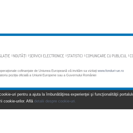
SLAȚIE
NOUTĂȚI
SERVICII ELECTRONICE
STATISTICI
COMUNICARE CU PUBLICUL
C
 operaționale cofinanțate de Uniunea Europeană vă invităm sa vizitați
www.fonduri-ue.ro
gatoriu poziția oficială a Uniunii Europene sau a Guvernului României
kie-uri pentru a ajuta la îmbunătăţirea experienţei şi funcţionalităţii portalulu
ii cookie-urilor. Află
detalii despre cookie-uri.