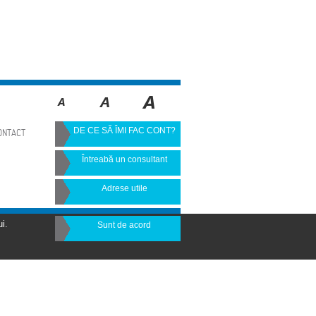
DE CE SĂ ÎMI FAC CONT?
ONTACT
Întreabă un consultant
Adrese utile
i.
Sunt de acord