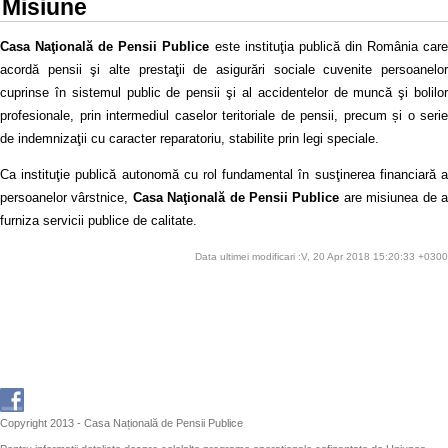
Misiune
Casa Naţională de Pensii Publice
este instituţia publică din România car
acordă pensii şi alte prestaţii de asigurări sociale cuvenite persoanelor
cuprinse în sistemul public de pensii şi al accidentelor de muncă şi bolilor
profesionale, prin intermediul caselor teritoriale de pensii, precum și o serie
de indemnizaţii cu caracter reparatoriu, stabilite prin legi speciale.
Ca instituţie publică autonomă cu rol fundamental în susţinerea financiară a
persoanelor vârstnice,
Casa Naţională de Pensii Publice
are misiunea de 
furniza servicii publice de calitate.
Data ultimei modificari :V, 20 Apr 2018 15:20:33 +0300
Copyright 2013 - Casa Națională de Pensii Publice