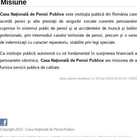
Misiune
Casa Naţională de Pensii Publice
este instituţia publică din România car
acordă pensii şi alte prestaţii de asigurări sociale cuvenite persoanelor
cuprinse în sistemul public de pensii şi al accidentelor de muncă şi bolilor
profesionale, prin intermediul caselor teritoriale de pensii, precum și o serie
de indemnizaţii cu caracter reparatoriu, stabilite prin legi speciale.
Ca instituţie publică autonomă cu rol fundamental în susţinerea financiară a
persoanelor vârstnice,
Casa Naţională de Pensii Publice
are misiunea de 
furniza servicii publice de calitate.
Data ultimei modificari :V, 20 Apr 2018 15:20:33 +0300
Copyright 2013 - Casa Națională de Pensii Publice