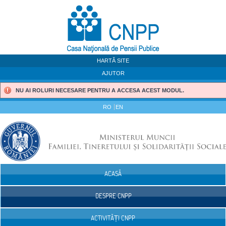
Sari la continut
HARTĂ SITE
AJUTOR
NU AI ROLURI NECESARE PENTRU A ACCESA ACEST MODUL.
RO
EN
ACASĂ
Navigare
DESPRE CNPP
ACTIVITĂȚI CNPP