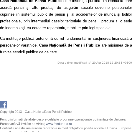
Casa Naţională de Pensii Publice
este instituţia publică din România car
acordă pensii şi alte prestaţii de asigurări sociale cuvenite persoanelor
cuprinse în sistemul public de pensii şi al accidentelor de muncă şi bolilor
profesionale, prin intermediul caselor teritoriale de pensii, precum și o serie
de indemnizaţii cu caracter reparatoriu, stabilite prin legi speciale.
Ca instituţie publică autonomă cu rol fundamental în susţinerea financiară a
persoanelor vârstnice,
Casa Naţională de Pensii Publice
are misiunea de 
furniza servicii publice de calitate.
Data ultimei modificari :V, 20 Apr 2018 15:20:33 +0300
Copyright 2013 - Casa Națională de Pensii Publice
Pentru informații detaliate despre celelalte programe operaționale cofinanțate de Uniunea
Europeană vă invităm sa vizitați
www.fonduri-ue.ro
Conținutul acestui material nu reprezintă în mod obligatoriu poziția oficială a Uniunii Europene