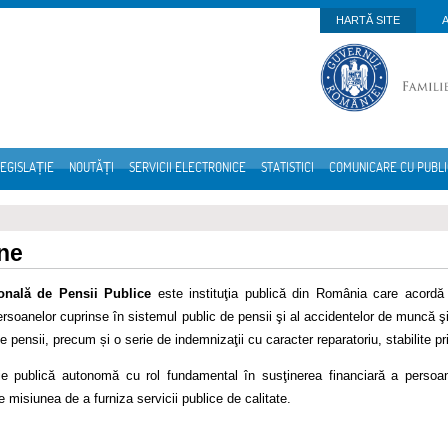
HARTĂ SITE
EGISLAȚIE
NOUTĂȚI
SERVICII ELECTRONICE
STATISTICI
COMUNICARE CU PUBL
ne
onală de Pensii Publice
este instituţia publică din România care acordă p
rsoanelor cuprinse în sistemul public de pensii şi al accidentelor de muncă şi 
 de pensii, precum și o serie de indemnizaţii cu caracter reparatoriu, stabilite pr
ţie publică autonomă cu rol fundamental în susţinerea financiară a persoa
 misiunea de a furniza servicii publice de calitate.