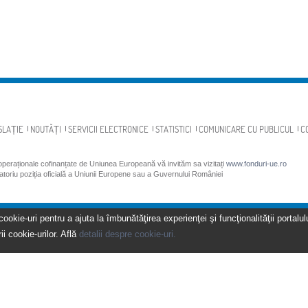
SLAȚIE
NOUTĂȚI
SERVICII ELECTRONICE
STATISTICI
COMUNICARE CU PUBLICUL
C
 operaționale cofinanțate de Uniunea Europeană vă invităm sa vizitați
www.fonduri-ue.ro
gatoriu poziția oficială a Uniunii Europene sau a Guvernului României
kie-uri pentru a ajuta la îmbunătăţirea experienţei şi funcţionalităţii portalulu
ii cookie-urilor. Află
detalii despre cookie-uri.