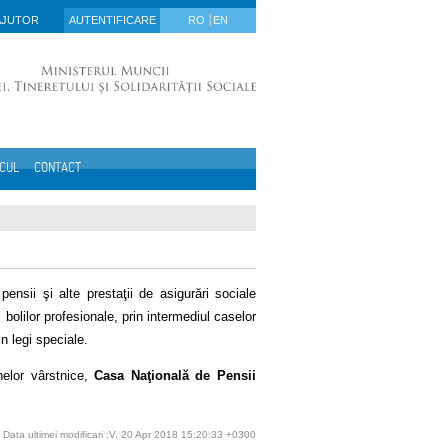
AJUTOR
AUTENTIFICARE
RO
EN
ICUL
CONTACT
ensii şi alte prestaţii de asigurări sociale
bolilor profesionale, prin intermediul caselor
in legi speciale.
nelor vârstnice,
Casa Naţională de Pensii
Data ultimei modificari :V, 20 Apr 2018 15:20:33 +0300