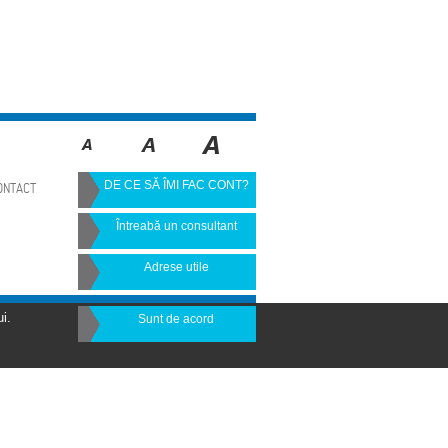
DE CE SĂ ÎMI FAC CONT?
ONTACT
Întreabă un consultant
Adrese utile
i.
Sunt de acord