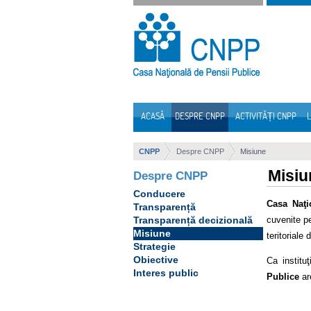
Sari la continut
ACASĂ
DESPRE CNPP
ACTIVITĂȚI CNPP
L
Navigare
CNPP
Despre CNPP
Misiune
Misiu
Despre CNPP
Conducere
Casa Naţi
Transparență
cuvenite pe
Transparență decizională
Misiune
teritoriale
Strategie
Obiective
Ca institu
Interes public
Publice
are