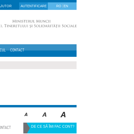
AJUTOR
AUTENTIFICARE
RO
EN
ICUL
CONTACT
DE CE SĂ ÎMI FAC CONT?
ONTACT