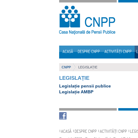
Sari la continut
ACASĂ
DESPRE CNPP
ACTIVITĂȚI CNPP
L
Navigare
CNPP
LEGISLAȚIE
LEGISLAȚIE
Legislație pensii publice
Legislație AMBP
Navigare
ACASĂ
DESPRE CNPP
ACTIVITĂȚI CNPP
LEGI