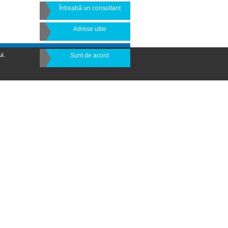
Întreabă un consultant
Adrese utile
i.
Sunt de acord