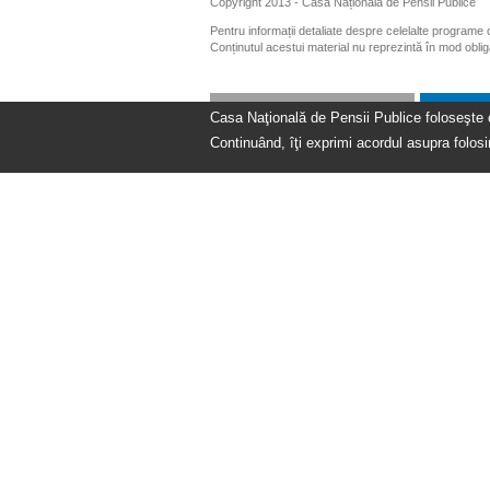
Copyright 2013 - Casa Națională de Pensii Publice
Pentru informații detaliate despre celelalte programe
Conținutul acestui material nu reprezintă în mod obli
Casa Naţională de Pensii Publice foloseşte coo
Continuând, îţi exprimi acordul asupra folosir