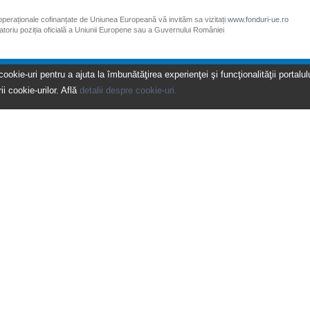
 operaționale cofinanțate de Uniunea Europeană vă invităm sa vizitați
www.fonduri-ue.ro
gatoriu poziția oficială a Uniunii Europene sau a Guvernului României
kie-uri pentru a ajuta la îmbunătăţirea experienţei şi funcţionalităţii portalulu
ii cookie-urilor. Află
detalii despre cookie-uri.