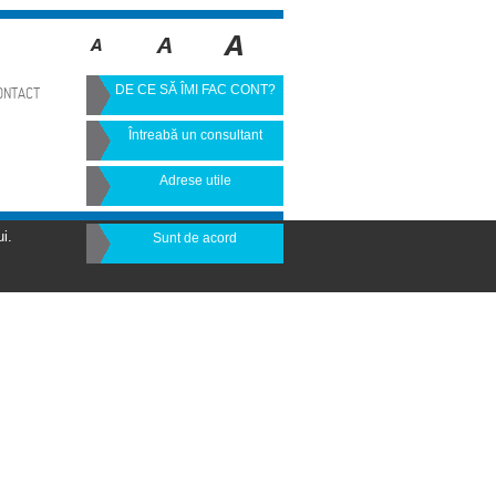
DE CE SĂ ÎMI FAC CONT?
ONTACT
Întreabă un consultant
Adrese utile
i.
Sunt de acord