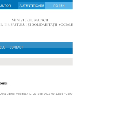
AJUTOR
AUTENTIFICARE
RO
EN
ICUL
CONTACT
pensii.
Data ultimei modificari :L, 23 Sep 2013 09:12:55 +0300