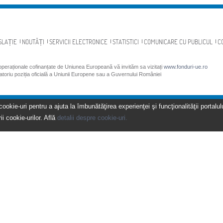
SLAȚIE
NOUTĂȚI
SERVICII ELECTRONICE
STATISTICI
COMUNICARE CU PUBLICUL
C
 operaționale cofinanțate de Uniunea Europeană vă invităm sa vizitați
www.fonduri-ue.ro
gatoriu poziția oficială a Uniunii Europene sau a Guvernului României
kie-uri pentru a ajuta la îmbunătăţirea experienţei şi funcţionalităţii portalulu
ii cookie-urilor. Află
detalii despre cookie-uri.