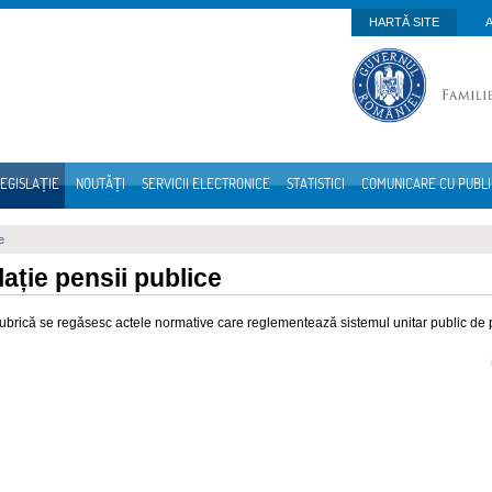
HARTĂ SITE
EGISLAȚIE
NOUTĂȚI
SERVICII ELECTRONICE
STATISTICI
COMUNICARE CU PUBL
e
lație pensii publice
rubrică se regăsesc actele normative care reglementează sistemul unitar public de 