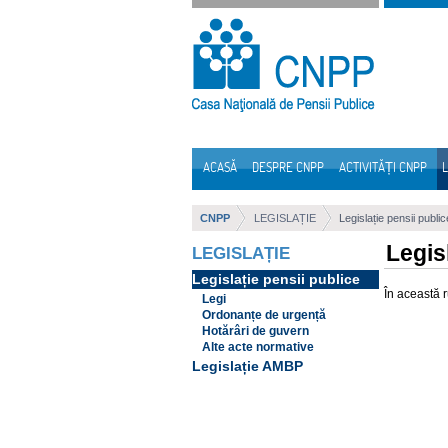
Sari la continut
ACASĂ
DESPRE CNPP
ACTIVITĂȚI CNPP
L
Navigare
CNPP
LEGISLAȚIE
Legislație pensii public
Legis
LEGISLAȚIE
Legislație pensii publice
În această 
Legi
Ordonanțe de urgență
Hotărâri de guvern
Alte acte normative
Legislație AMBP