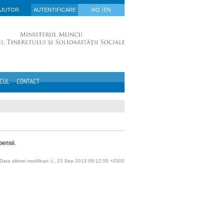
AJUTOR
AUTENTIFICARE
RO
EN
ICUL
CONTACT
pensii.
Data ultimei modificari :L, 23 Sep 2013 09:12:55 +0300