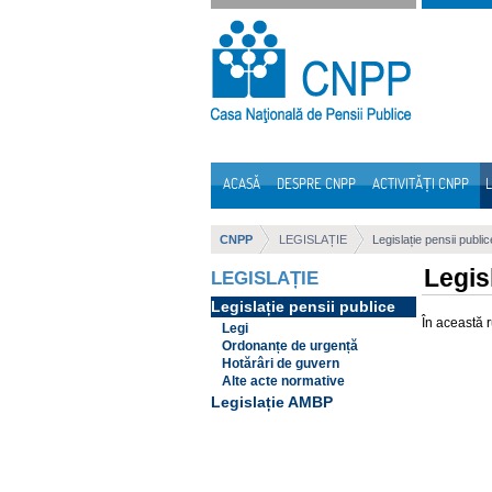
Sari la continut
ACASĂ
DESPRE CNPP
ACTIVITĂȚI CNPP
L
Navigare
CNPP
LEGISLAȚIE
Legislație pensii public
Legis
LEGISLAȚIE
Legislație pensii publice
În această 
Legi
Ordonanțe de urgență
Hotărâri de guvern
Alte acte normative
Legislație AMBP