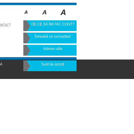
DE CE SĂ ÎMI FAC CONT?
ONTACT
Întreabă un consultant
Adrese utile
i.
Sunt de acord