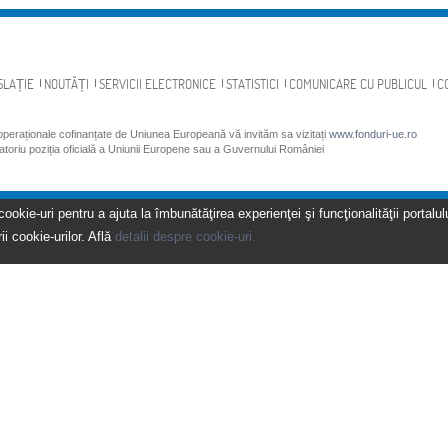
SLAȚIE
NOUTĂȚI
SERVICII ELECTRONICE
STATISTICI
COMUNICARE CU PUBLICUL
C
 operaționale cofinanțate de Uniunea Europeană vă invităm sa vizitați
www.fonduri-ue.ro
gatoriu poziția oficială a Uniunii Europene sau a Guvernului României
kie-uri pentru a ajuta la îmbunătăţirea experienţei şi funcţionalităţii portalulu
ii cookie-urilor. Află
detalii despre cookie-uri.