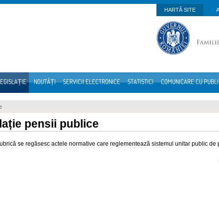
HARTĂ SITE
EGISLAȚIE
NOUTĂȚI
SERVICII ELECTRONICE
STATISTICI
COMUNICARE CU PUBL
e
lație pensii publice
rubrică se regăsesc actele normative care reglementează sistemul unitar public de 