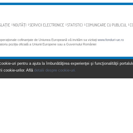
SLAȚIE
NOUTĂȚI
SERVICII ELECTRONICE
STATISTICI
COMUNICARE CU PUBLICUL
C
 operaționale cofinanțate de Uniunea Europeană vă invităm sa vizitați
www.fonduri-ue.ro
gatoriu poziția oficială a Uniunii Europene sau a Guvernului României
kie-uri pentru a ajuta la îmbunătăţirea experienţei şi funcţionalităţii portalulu
ii cookie-urilor. Află
detalii despre cookie-uri.