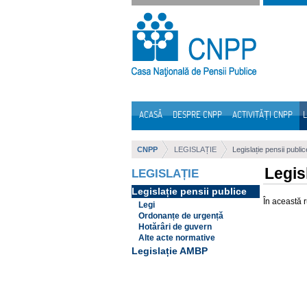
Sari la continut
ACASĂ
DESPRE CNPP
ACTIVITĂȚI CNPP
L
Navigare
CNPP
LEGISLAȚIE
Legislație pensii public
Legis
LEGISLAȚIE
Legislație pensii publice
În această 
Legi
Ordonanțe de urgență
Hotărâri de guvern
Alte acte normative
Legislație AMBP