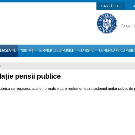
HARTĂ SITE
EGISLAȚIE
NOUTĂȚI
SERVICII ELECTRONICE
STATISTICI
COMUNICARE CU PUBL
e
lație pensii publice
rubrică se regăsesc actele normative care reglementează sistemul unitar public de 