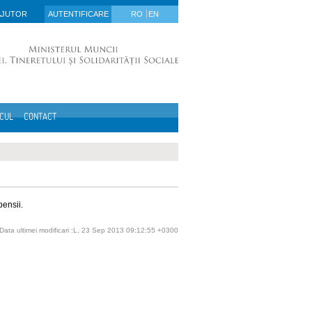
AJUTOR
AUTENTIFICARE
RO
EN
ICUL
CONTACT
pensii.
Data ultimei modificari :L, 23 Sep 2013 09:12:55 +0300