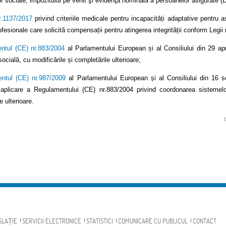
lor sociale, impozitului pe venit şi evidenţa nominală a persoanelor asigurate (
r.1137/2017
privind criteriile medicale pentru incapacități adaptative pentru 
ofesionale care solicită compensații pentru atingerea integrității conform Legii
ntul (CE) nr.883/2004
al Parlamentului European și al Consiliului din 29 ap
socială, cu modificările și completările ulterioare;
ntul (CE) nr.987/2009
al Parlamentului European și al Consiliului din 16 s
aplicare a Regulamentului (CE) nr.883/2004 privind coordonarea sistemelor
e ulterioare.
SLAȚIE
SERVICII ELECTRONICE
STATISTICI
COMUNICARE CU PUBLICUL
CONTACT