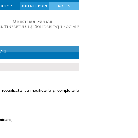
AJUTOR
AUTENTIFICARE
RO
EN
TACT
republicată, cu modificările și completările
erioare;