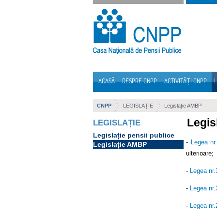
Sari la continut
ACASĂ
DESPRE CNPP
ACTIVITĂȚI CNPP
L
Navigare
CNPP
LEGISLAȚIE
Legislație AMBP
Legis
LEGISLAȚIE
Legislație pensii publice
-
Legea nr
Legislație AMBP
ulterioare;
-
Legea nr
-
Legea nr
-
Legea nr