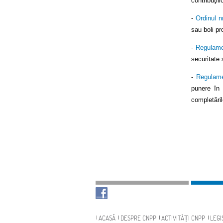
contribuţii
-
Ordinul n
sau boli pr
-
Regulame
securitate 
-
Regulame
punere în 
completăril
Navigare
ACASĂ
DESPRE CNPP
ACTIVITĂȚI CNPP
LEGI