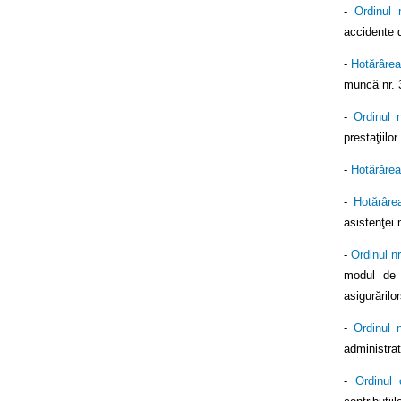
-
Ordinul 
accidente d
-
Hotărârea
muncă nr. 3
-
Ordinul 
prestaţiilo
-
Hotărârea
-
Hotărâre
asistenţei 
-
Ordinul n
modul de c
asigurărilo
-
Ordinul 
administra
-
Ordinul