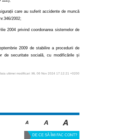
D 112);
asigurații care au suferit accidente de muncă
 nr.346/2002;
rilie 2004 privind coordonarea sistemelor de
eptembrie 2009 de stabilire a procedurii de
 de securitate socială, cu modificările și
Data ultimei modificari :Mi, 06 Nov 2024 17:12:21 +0200
DE CE SĂ ÎMI FAC CONT?