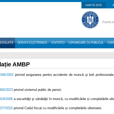
HARTĂ SITE
EGISLAȚIE
SERVICII ELECTRONICE
STATISTICI
COMUNICARE CU PUBLICUL
CON
lație AMBP
.346/2002
privind asigurarea pentru accidente de muncă şi boli profesionale, 
.360/2023
privind sistemul public de pensii;
.319/2006
a securităţii şi sănătăţii în muncă, cu modificările și completările ult
.227/2015
privind Codul fiscal cu modificările și completările ulterioare;