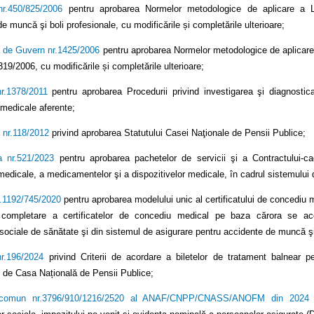
nr.450/825/2006
pentru aprobarea Normelor metodologice de aplicare a Leg
e muncă şi boli profesionale, cu modificările și completările ulterioare;
 de Guvern nr.1425/2006
pentru aprobarea Normelor metodologice de aplicare a 
19/2006, cu modificările și completările ulterioare;
nr.1378/2011
pentru aprobarea Procedurii privind investigarea şi diagnostica
r medicale aferente;
 nr.118/2012
privind aprobarea Statutului Casei Naţionale de Pensii Publice;
a nr.521/2023
pentru aprobarea pachetelor de servicii şi a Contractului-ca
medicale, a medicamentelor şi a dispozitivelor medicale, în cadrul sistemului 
r.1192/745/2020
pentru aprobarea modelului unic al certificatului de concediu med
ompletare a certificatelor de concediu medical pe baza cărora se acord
rsociale de sănătate şi din sistemul de asigurare pentru accidente de muncă şi
nr.196/2024
privind Criterii de acordare a biletelor de tratament balnear p
t de Casa Națională de Pensii Publice;
 comun nr.3796/910/1216/2520 al ANAF/CNPP/CNASS/ANOFM din 2024
-