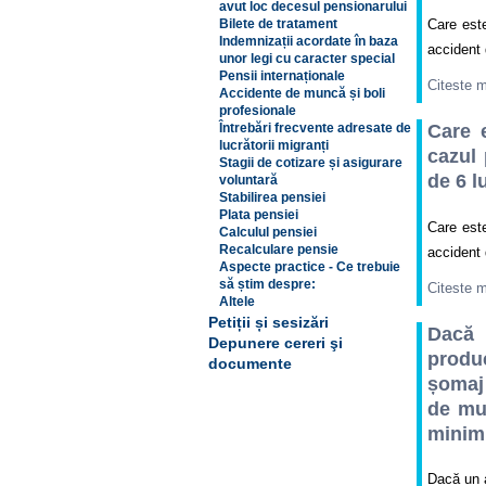
avut loc decesul pensionarului
Bilete de tratament
Care est
Indemnizații acordate în baza
accident 
unor legi cu caracter special
Pensii internaționale
Citeste 
Accidente de muncă și boli
profesionale
Întrebări frecvente adresate de
Care 
lucrătorii migranți
cazul 
Stagii de cotizare și asigurare
de 6 l
voluntară
Stabilirea pensiei
Plata pensiei
Care est
Calculul pensiei
Recalculare pensie
accident 
Aspecte practice - Ce trebuie
să știm despre:
Citeste 
Altele
Petiții și sesizări
Dacă 
Depunere cereri şi
produ
documente
șomaj 
de mu
minim 
Dacă un a