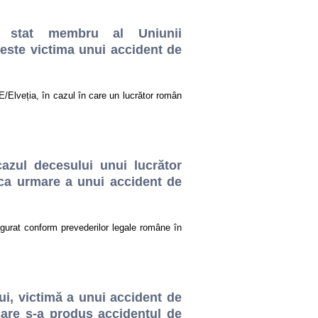
un stat membru al Uniunii
 este victima unui accident de
/Elveția, în cazul în care un lucrător român
cazul decesului unui lucrător
 ca urmare a unui accident de
sigurat conform prevederilor legale române în
ui, victimă a unui accident de
care s-a produs accidentul de