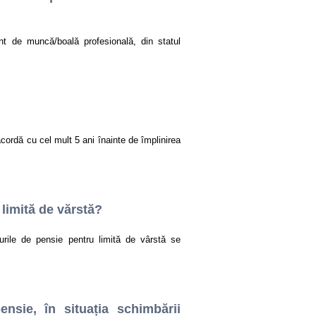
nt de muncă/boală profesională, din statul
acordă cu cel mult 5 ani înainte de împlinirea
 limită de vărstă?
turile de pensie pentru limită de vârstă se
nsie, în situația schimbării