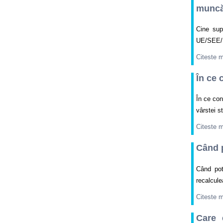
muncă/
Cine sup
UE/SEE/El
Citeste 
În ce 
În ce con
vârstei s
Citeste 
Când p
Când pot
recalcule
Citeste 
Care 