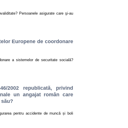
aliditate? Persoanele asigurate care şi-au
ntelor Europene de coordonare
onare a sistemelor de securitate socială?
46/2002 republicată, privind
onale un angajat român care
i său?
sigurarea pentru accidente de muncă și boli