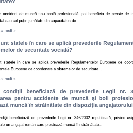
ditate?
e accident de muncă sau boală profesională, pot beneficia de pensie de inv
otal sau cel puţin jumătate din capacitatea de...
mai mult
»
unt statele în care se aplică prevederile Regulame
emelor de securitate socială?
t statele în care se aplică prevederile Regulamentelor Europene de coord
ntele Europene de coordonare a sistemelor de securitate...
mai mult
»
 condiții beneficiază de prevederile Legii nr. 3
rarea pentru accidente de muncă și boli profesi
ază muncă în străinătate din dispoziţia angajatorulu
ndiții beneficiază de prevederile Legii nr. 346/2002 republicată, privind a
ale un angajat român care prestează muncă în străinătate...