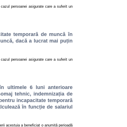
cazul persoanei asigurate care a suferit un
citate temporară de muncă în
muncă, dacă a lucrat mai puțin
cazul persoanei asigurate care a suferit un
n ultimele 6 luni anterioare
șomaj tehnic, indemnizația de
 pentru incapacitate temporară
ulează în funcție de salariul
erii acestuia a beneficiat o anumită perioadă