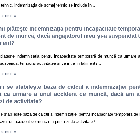
tehnic, indemnizația de șomaj tehnic se include în...
mai mult
»
mi plătește indemnizaţia pentru incapacitate tempo
nt de muncă, dacă angajatorul meu și-a suspendat te
iment?
 plătește indemnizaţia pentru incapacitate temporară de muncă ca urmare 
suspendat temporar activitatea și va intra în faliment? ...
mai mult
»
i se stabilește baza de calcul a indemnizației pen
 ca urmare a unui accident de muncă, dacă am a
zi de activitate?
e stabilește baza de calcul a indemnizației pentru incapacitate temporară d
vut un accident de muncă în prima zi de activitate? ...
mai mult
»