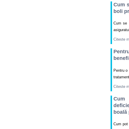
Cum se
boli p
Cum se a
asiguratu
Citeste 
Pentr
benefi
Pentru o 
tratament
Citeste 
Cum p
defici
boală 
Cum pot b