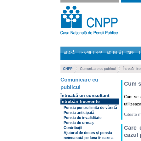
Sari la continut
ACASĂ
DESPRE CNPP
ACTIVITĂȚI CNPP
L
Navigare
CNPP
Comunicare cu publicul
Întrebări fr
Comunicare cu
Cum se
publicul
Întreabă un consultant
Cum se ca
Întrebări frecvente
utilizeaza
Pensia pentru limita de vârstă
Pensia anticipată
Citeste 
Pensia de invaliditate
Pensia de urmaș
Care 
Contribuții
Ajutorul de deces și pensia
cazul 
neîncasată pe luna în care a