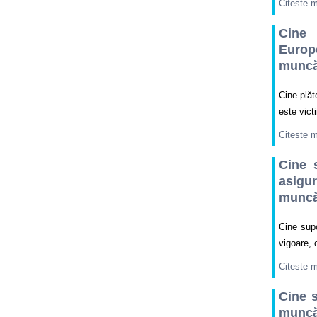
Citeste 
Cine 
Europe
muncă 
Cine plăt
este vict
Citeste 
Cine 
asigu
muncă
Cine supo
vigoare, 
Citeste 
Cine s
muncă/