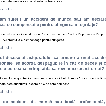
ident de muncă sau de o boală profesională? ...
mai mult
»
am suferit un accident de muncă sau am declarat
cia de compensație pentru atingerea integrității?
suferit un accident de muncă sau am declarată o boală profesională, pot 
ții? Au dreptul la o compensaţie pentru atingerea...
mai mult
»
zul decesului asiguratului ca urmare a unui accid
sionale, se acordă despăgubire în caz de deces și 
ste persoana îndreptățită să revendice acest drept?
decesului asiguratului ca urmare a unui accident de muncă sau a unei boli p
care este cuantumul acesteia? Cine este persoana...
mai mult
»
z de accident de muncă sau boală profesională,