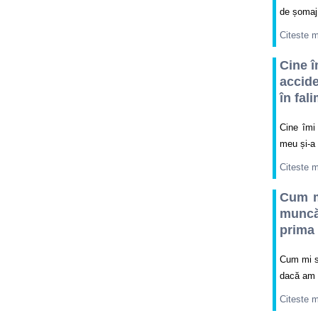
de șomaj 
Citeste 
Cine î
accide
în fal
Cine îmi
meu și-a 
Citeste 
Cum m
muncă
prima 
Cum mi s
dacă am a
Citeste 