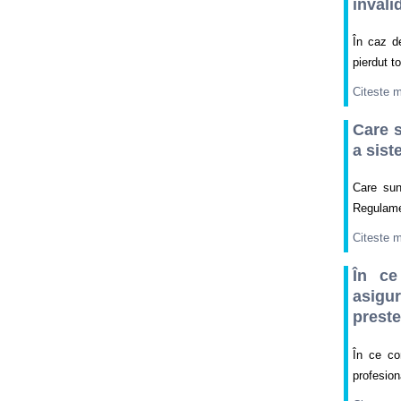
invali
În caz d
pierdut t
Citeste 
Care s
a sist
Care sun
Regulame
Citeste 
În ce
asigu
preste
În ce co
profesion