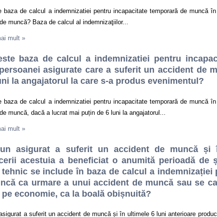
e baza de calcul a indemnizatiei pentru incapacitate temporară de muncă în 
de muncă? Baza de calcul al indemnizaţiilor...
mai mult
»
este baza de calcul a indemnizatiei pentru incapa
persoanei asigurate care a suferit un accident de 
uni la angajatorul la care s-a produs evenimentul?
e baza de calcul a indemnizatiei pentru incapacitate temporară de muncă în 
de muncă, dacă a lucrat mai puțin de 6 luni la angajatorul...
mai mult
»
un asigurat a suferit un accident de muncă și î
cerii acestuia a beneficiat o anumită perioadă de 
tehnic se include în baza de calcul a indemnizației
ncă ca urmare a unui accident de muncă sau se calc
pe economie, ca la boală obișnuită?
sigurat a suferit un accident de muncă și în ultimele 6 luni anterioare produc