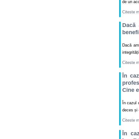
de un acc
Citeste 
Dacă 
benefi
Dacă am 
integrită
Citeste 
În ca
profe
Cine e
În cazul 
deces și 
Citeste 
În ca