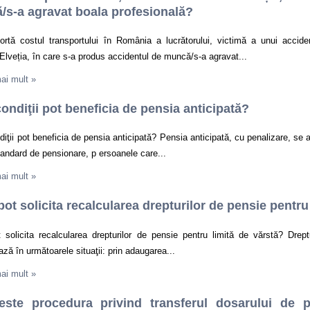
s-a agravat boala profesională?
ortă costul transportului în România a lucrătorului, victimă a unui accide
veția, în care s-a produs accidentul de muncă/s-a agravat...
mai mult
»
condiţii pot beneficia de pensia anticipată?
diţii pot beneficia de pensia anticipată? Pensia anticipată, cu penalizare, se 
tandard de pensionare, p ersoanele care...
mai mult
»
ot solicita recalcularea drepturilor de pensie pentru
 solicita recalcularea drepturilor de pensie pentru limită de vărstă? Drep
ază în următoarele situaţii: prin adaugarea...
mai mult
»
este procedura privind transferul dosarului de pe