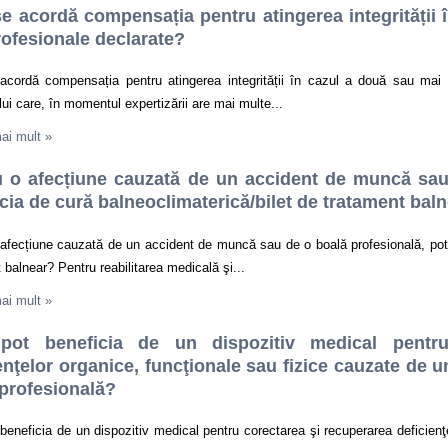
 acordă compensația pentru atingerea integrității 
rofesionale declarate?
cordă compensația pentru atingerea integrității în cazul a două sau mai m
lui care, în momentul expertizării are mai multe...
mai mult
»
u o afecțiune cauzată de un accident de muncă sau
cia de cură balneoclimaterică/bilet de tratament bal
afecțiune cauzată de un accident de muncă sau de o boală profesională, pot 
 balnear? Pentru reabilitarea medicală şi...
mai mult
»
ot beneficia de un dispozitiv medical pentru
enţelor organice, funcţionale sau fizice cauzate de
profesională?
eneficia de un dispozitiv medical pentru corectarea şi recuperarea deficienţe