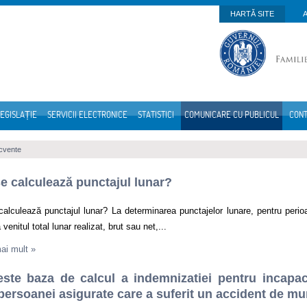
HARTĂ SITE
EGISLAȚIE
SERVICII ELECTRONICE
STATISTICI
COMUNICARE CU PUBLICUL
CON
ecvente
 calculează punctajul lunar?
lculează punctajul lunar? La determinarea punctajelor lunare, pentru perioa
 venitul total lunar realizat, brut sau net,...
mai mult
»
este baza de calcul a indemnizatiei pentru incapa
persoanei asigurate care a suferit un accident de m