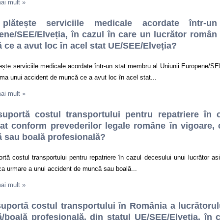
mai mult
»
plătește serviciile medicale acordate într-
ne/SEE/Elveția, în cazul în care un lucrător român
ce a avut loc în acel stat UE/SEE/Elveția?
ește serviciile medicale acordate într-un stat membru al Uniunii Europene/SEE
ima unui accident de muncă ce a avut loc în acel stat...
mai mult
»
suportă costul transportului pentru repatriere în 
rat conform prevederilor legale române în vigoare,
 sau boală profesională?
rtă costul transportului pentru repatriere în cazul decesului unui lucrător a
ca urmare a unui accident de muncă sau boală...
mai mult
»
uportă costul transportului în România a lucrătorul
boală profesională, din statul UE/SEE/Elveția, în 