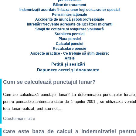
pensionarului
Bilete de tratament
Indemnizații acordate în baza unor legi cu caracter special
Pensii internaționale
Accidente de muncă și boli profesionale
Întrebări frecvente adresate de lucrătorii migranți
Stagii de cotizare și asigurare voluntară
Stabilirea pensiei
Plata pensiei
Calculul pensiei
Recalculare pensie
Aspecte practice - Ce trebuie să știm despre:
Altele
Petiții și sesizări
Depunere cereri şi documente
Cum se calculează punctajul lunar?
Cum se calculează punctajul lunar? La determinarea punctajelor lunare,
pentru perioadele anterioare datei de 1 aprilie 2001 , se utilizeaza venitul
total lunar realizat, brut sau net,...
Citeste mai mult
»
Care este baza de calcul a indemnizatiei pentru