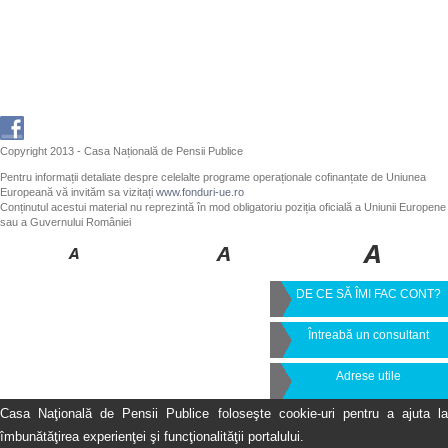
Copyright 2013 - Casa Națională de Pensii Publice
Pentru informații detaliate despre celelalte programe operaționale cofinanțate de Uniunea
Europeană vă invităm sa vizitați
www.fonduri-ue.ro
Conținutul acestui material nu reprezintă în mod obligatoriu poziția oficială a Uniunii Europene
sau a Guvernului României
DE CE SĂ ÎMI FAC CONT?
Întreabă un consultant
Adrese utile
Casa Naţională de Pensii Publice foloseşte cookie-uri pentru a ajuta la
îmbunătăţirea experienţei şi funcţionalităţii portalului.