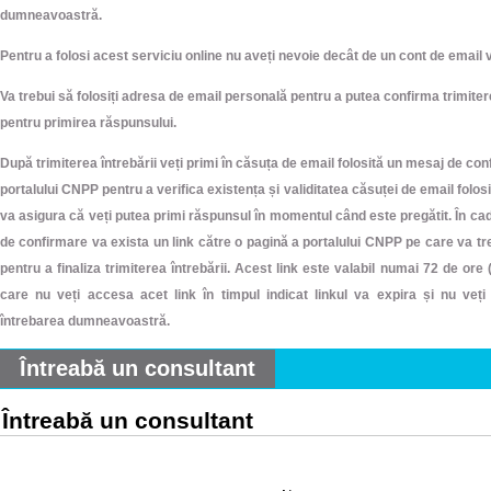
dumneavoastră.
Pentru a folosi acest serviciu online nu aveți nevoie decât de un cont de email v
Va trebui să folosiți adresa de email personală pentru a putea confirma trimitere
pentru primirea răspunsului.
După trimiterea întrebării veți primi în căsuța de email folosită un mesaj de co
portalului CNPP pentru a verifica existența și validitatea căsuței de email folos
va asigura că veți putea primi răspunsul în momentul când este pregătit. În ca
de confirmare va exista un link către o pagină a portalului CNPP pe care va tr
pentru a finaliza trimiterea întrebării. Acest link este valabil numai 72 de ore (3
care nu veți accesa acet link în timpul indicat linkul va expira și nu veți
întrebarea dumneavoastră.
Întreabă un consultant
Întreabă un consultant