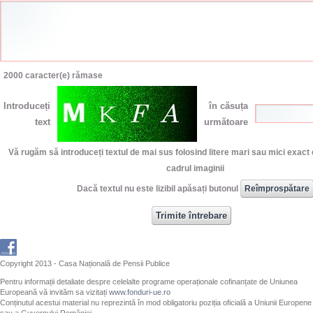
2000
caracter(e) rămase
Introduceți
în căsuța
text
următoare
Vă rugăm să introduceți textul de mai sus folosind litere mari sau mici exact 
cadrul imaginii
Dacă textul nu este lizibil apăsați butonul
Copyright 2013 - Casa Națională de Pensii Publice
Pentru informații detaliate despre celelalte programe operaționale cofinanțate de Uniunea
Europeană vă invităm sa vizitați
www.fonduri-ue.ro
Conținutul acestui material nu reprezintă în mod obligatoriu poziția oficială a Uniunii Europene