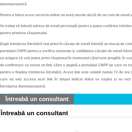
dumneavoastră.
Pentru a folosi acest serviciu online nu aveți nevoie decât de un cont de email v
Va trebui să folosiți adresa de email personală pentru a putea confirma trimitere
pentru primirea răspunsului.
După trimiterea întrebării veți primi în căsuța de email folosită un mesaj de co
portalului CNPP pentru a verifica existența și validitatea căsuței de email folos
va asigura că veți putea primi răspunsul în momentul când este pregătit. În ca
de confirmare va exista un link către o pagină a portalului CNPP pe care va tr
pentru a finaliza trimiterea întrebării. Acest link este valabil numai 72 de ore (3
care nu veți accesa acet link în timpul indicat linkul va expira și nu veți
întrebarea dumneavoastră.
Întreabă un consultant
Întreabă un consultant