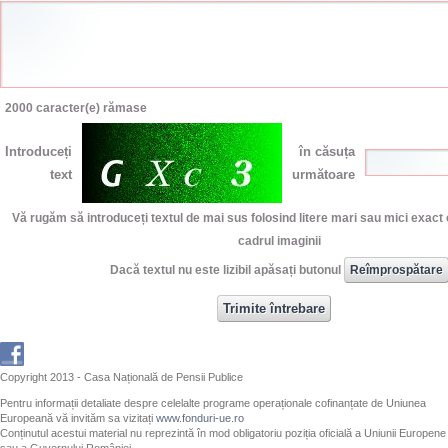
2000
caracter(e) rămase
Introduceți
în căsuța
text
următoare
Vă rugăm să introduceți textul de mai sus folosind litere mari sau mici exact 
cadrul imaginii
Dacă textul nu este lizibil apăsați butonul
Copyright 2013 - Casa Națională de Pensii Publice
Pentru informații detaliate despre celelalte programe operaționale cofinanțate de Uniunea
Europeană vă invităm sa vizitați
www.fonduri-ue.ro
Conținutul acestui material nu reprezintă în mod obligatoriu poziția oficială a Uniunii Europene