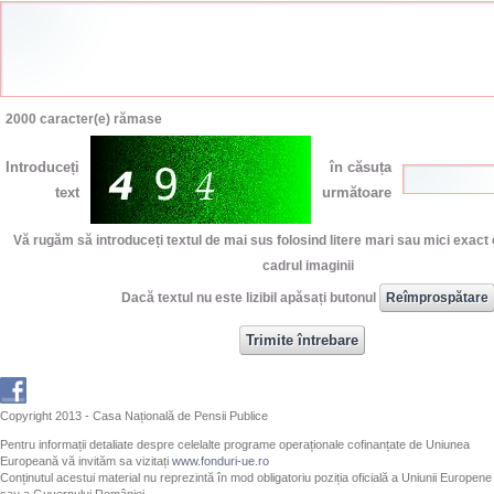
2000
caracter(e) rămase
Introduceți
în căsuța
text
următoare
Vă rugăm să introduceți textul de mai sus folosind litere mari sau mici exact 
cadrul imaginii
Dacă textul nu este lizibil apăsați butonul
Copyright 2013 - Casa Națională de Pensii Publice
Pentru informații detaliate despre celelalte programe operaționale cofinanțate de Uniunea
Europeană vă invităm sa vizitați
www.fonduri-ue.ro
Conținutul acestui material nu reprezintă în mod obligatoriu poziția oficială a Uniunii Europene