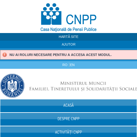
Sari la continut
HARTĂ SITE
AJUTOR
NU AI ROLURI NECESARE PENTRU A ACCESA ACEST MODUL.
RO
EN
ACASĂ
Navigare
DESPRE CNPP
ACTIVITĂȚI CNPP