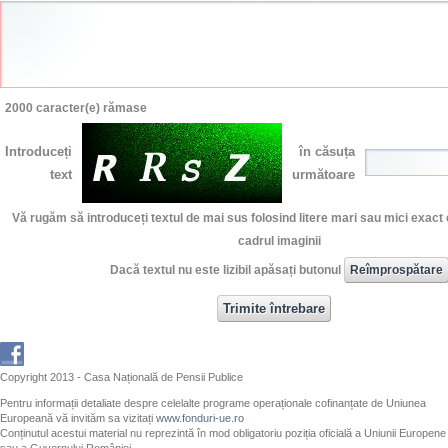
2000
caracter(e) rămase
Introduceți
în căsuța
text
următoare
Vă rugăm să introduceți textul de mai sus folosind litere mari sau mici exact 
cadrul imaginii
Dacă textul nu este lizibil apăsați butonul
Copyright 2013 - Casa Națională de Pensii Publice
Pentru informații detaliate despre celelalte programe operaționale cofinanțate de Uniunea
Europeană vă invităm sa vizitați
www.fonduri-ue.ro
Conținutul acestui material nu reprezintă în mod obligatoriu poziția oficială a Uniunii Europene