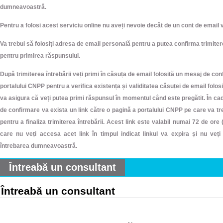
dumneavoastră.
Pentru a folosi acest serviciu online nu aveți nevoie decât de un cont de email v
Va trebui să folosiți adresa de email personală pentru a putea confirma trimitere
pentru primirea răspunsului.
După trimiterea întrebării veți primi în căsuța de email folosită un mesaj de co
portalului CNPP pentru a verifica existența și validitatea căsuței de email folos
va asigura că veți putea primi răspunsul în momentul când este pregătit. În ca
de confirmare va exista un link către o pagină a portalului CNPP pe care va tr
pentru a finaliza trimiterea întrebării. Acest link este valabil numai 72 de ore (3
care nu veți accesa acet link în timpul indicat linkul va expira și nu veți
întrebarea dumneavoastră.
Întreabă un consultant
Întreabă un consultant