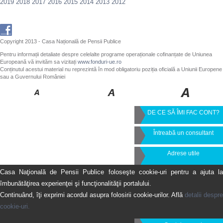
2019
2018
2017
2016
2015
2014
2013
2012
Copyright 2013 - Casa Națională de Pensii Publice
Pentru informații detaliate despre celelalte programe operaționale cofinanțate de Uniunea
Europeană vă invităm sa vizitați
www.fonduri-ue.ro
Conținutul acestui material nu reprezintă în mod obligatoriu poziția oficială a Uniunii Europene
sau a Guvernului României
DE CE SĂ ÎMI FAC CONT?
Întreabă un consultant
Adrese utile
Casa Naţională de Pensii Publice foloseşte cookie-uri pentru a ajuta la
îmbunătăţirea experienţei şi funcţionalităţii portalului.
Continuând, îţi exprimi acordul asupra folosirii cookie-urilor. Află
detalii despre
cookie-uri.