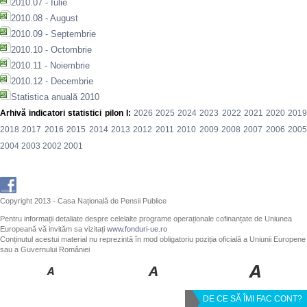
2010.07 - Iulie
2010.08 - August
2010.09 - Septembrie
2010.10 - Octombrie
2010.11 - Noiembrie
2010.12 - Decembrie
Statistica anuală 2010
Arhivă indicatori statistici pilon I:
2026
2025
2024
2023
2022
2021
2020
201
2018
2017
2016
2015
2014
2013
2012
2011
2010
2009
2008
2007
2006
200
2004
2003
2002
2001
Copyright 2013 - Casa Națională de Pensii Publice
Pentru informații detaliate despre celelalte programe operaționale cofinanțate de Uniunea
Europeană vă invităm sa vizitați
www.fonduri-ue.ro
Conținutul acestui material nu reprezintă în mod obligatoriu poziția oficială a Uniunii Europene
sau a Guvernului României
DE CE SĂ ÎMI FAC CONT?