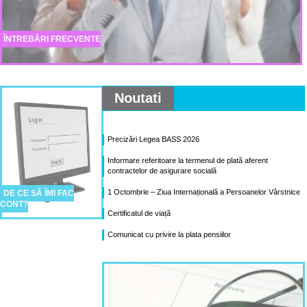
ÎNTREBĂRI FRECVENTE
Noutati
Precizări Legea BASS 2026
Informare referitoare la termenul de plată aferent
contractelor de asigurare socială
1 Octombrie – Ziua Internațională a Persoanelor Vârstnice
DE CE SĂ ÎMI FAC
CONT?
Certificatul de viață
Comunicat cu privire la plata pensiilor