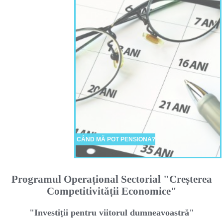
CÂND MĂ POT PENSIONA?
Programul Operaṭional Sectorial "Creṣterea
Competitivităṭii Economice"
"Investiṭii pentru viitorul dumneavoastră"