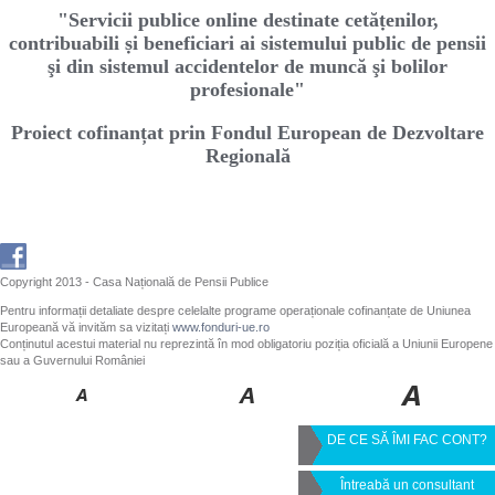
"Servicii publice online destinate cetăṭenilor,
contribuabili ṣi beneficiari ai sistemului public de pensii
şi din sistemul accidentelor de muncă şi bolilor
profesionale"
Proiect cofinanțat prin Fondul European de Dezvoltare
Regională
Copyright 2013 - Casa Națională de Pensii Publice
Pentru informații detaliate despre celelalte programe operaționale cofinanțate de Uniunea
Europeană vă invităm sa vizitați
www.fonduri-ue.ro
Conținutul acestui material nu reprezintă în mod obligatoriu poziția oficială a Uniunii Europene
sau a Guvernului României
DE CE SĂ ÎMI FAC CONT?
Întreabă un consultant