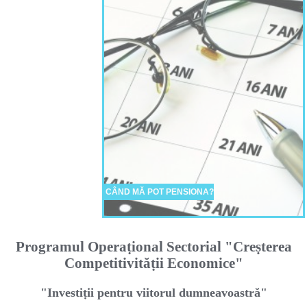
CÂND MĂ POT PENSIONA?
Programul Operaṭional Sectorial "Creṣterea
Competitivităṭii Economice"
"Investiṭii pentru viitorul dumneavoastră"