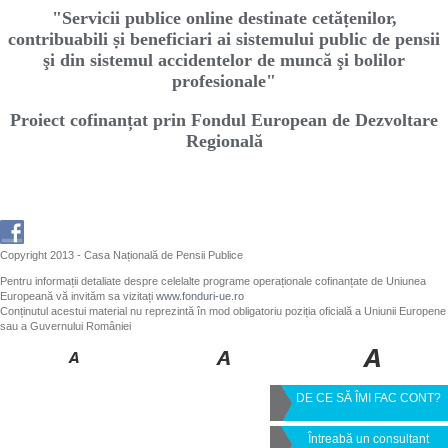
"Servicii publice online destinate cetăṭenilor,
contribuabili ṣi beneficiari ai sistemului public de pensii
şi din sistemul accidentelor de muncă şi bolilor
profesionale"
Proiect cofinanțat prin Fondul European de Dezvoltare
Regională
Copyright 2013 - Casa Națională de Pensii Publice
Pentru informații detaliate despre celelalte programe operaționale cofinanțate de Uniunea
Europeană vă invităm sa vizitați
www.fonduri-ue.ro
Conținutul acestui material nu reprezintă în mod obligatoriu poziția oficială a Uniunii Europene
sau a Guvernului României
DE CE SĂ ÎMI FAC CONT?
Întreabă un consultant