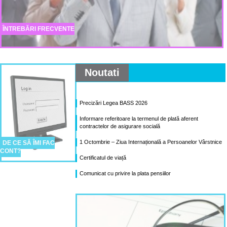
ÎNTREBĂRI FRECVENTE
Noutati
Precizări Legea BASS 2026
Informare referitoare la termenul de plată aferent
contractelor de asigurare socială
1 Octombrie – Ziua Internațională a Persoanelor Vârstnice
DE CE SĂ ÎMI FAC
CONT?
Certificatul de viață
Comunicat cu privire la plata pensiilor