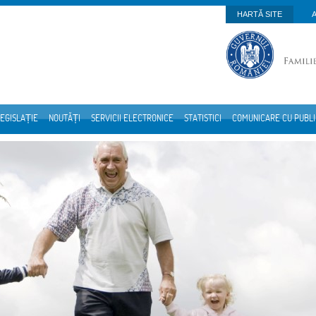
HARTĂ SITE
EGISLAȚIE
NOUTĂȚI
SERVICII ELECTRONICE
STATISTICI
COMUNICARE CU PUBL