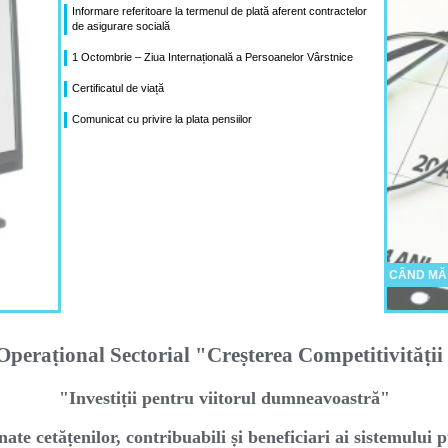
Informare referitoare la termenul de plată aferent contractelor
de asigurare socială
1 Octombrie – Ziua Internațională a Persoanelor Vârstnice
Certificatul de viață
Comunicat cu privire la plata pensiilor
CÂND MĂ
peraṭional Sectorial "Creṣterea Competitivităṭi
"Investiṭii pentru viitorul dumneavoastră"
nate cetăṭenilor, contribuabili ṣi beneficiari ai sistemului p