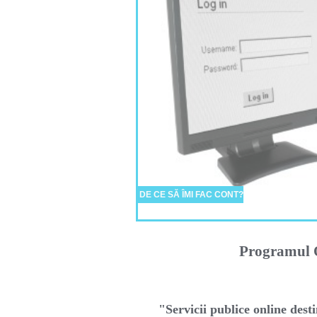
DE CE SĂ ÎMI FAC CONT?
Programul O
"Servicii publice online desti