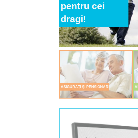
pentru tine!
pentru cei
viitorul din
dragi!
timp!
ASIGURAȚI ŞI PENSIONARI
A