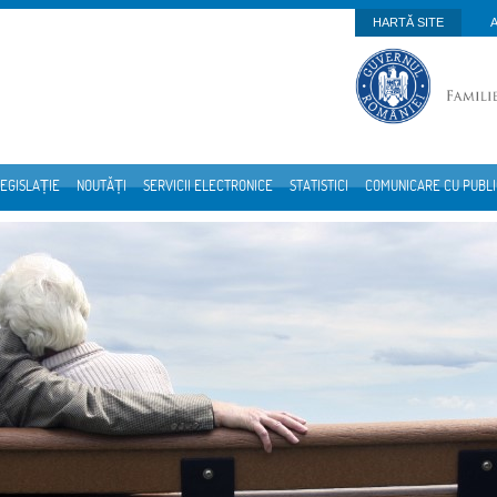
HARTĂ SITE
EGISLAȚIE
NOUTĂȚI
SERVICII ELECTRONICE
STATISTICI
COMUNICARE CU PUBL