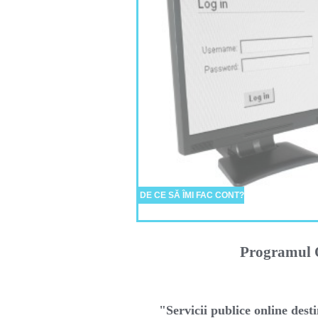
DE CE SĂ ÎMI FAC CONT?
Programul O
"Servicii publice online desti