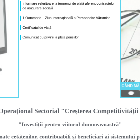
Informare referitoare la termenul de plată aferent contractelor
de asigurare socială
1 Octombrie – Ziua Internațională a Persoanelor Vârstnice
Certificatul de viață
Comunicat cu privire la plata pensiilor
CÂND MĂ
peraṭional Sectorial "Creṣterea Competitivităṭi
"Investiṭii pentru viitorul dumneavoastră"
nate cetăṭenilor, contribuabili ṣi beneficiari ai sistemului p