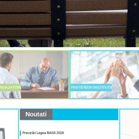
NGAJATORI
PARTENERI INSTITUȚII
Noutati
Precizări Legea BASS 2026