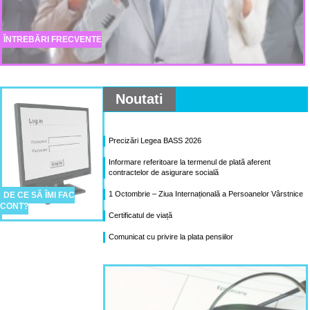
ÎNTREBĂRI FRECVENTE
Noutati
Precizări Legea BASS 2026
Informare referitoare la termenul de plată aferent
contractelor de asigurare socială
1 Octombrie – Ziua Internațională a Persoanelor Vârstnice
DE CE SĂ ÎMI FAC
CONT?
Certificatul de viață
Comunicat cu privire la plata pensiilor