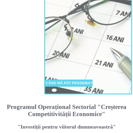
CÂND MĂ POT PENSIONA?
Programul Operaṭional Sectorial "Creṣterea
Competitivităṭii Economice"
"Investiṭii pentru viitorul dumneavoastră"