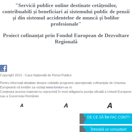
"Servicii publice online destinate cetăṭenilor,
contribuabili ṣi beneficiari ai sistemului public de pensii
şi din sistemul accidentelor de muncă şi bolilor
profesionale"
Proiect cofinanțat prin Fondul European de Dezvoltare
Regională
Copyright 2013 - Casa Națională de Pensii Publice
Pentru informații detaliate despre celelalte programe operaționale cofinanțate de Uniunea
Europeană vă invităm sa vizitați
www.fonduri-ue.ro
Conținutul acestui material nu reprezintă în mod obligatoriu poziția oficială a Uniunii Europene
sau a Guvernului României
DE CE SĂ ÎMI FAC CONT?
Întreabă un consultant