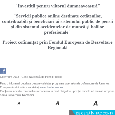
"Investiṭii pentru viitorul dumneavoastră"
"Servicii publice online destinate cetăṭenilor,
contribuabili ṣi beneficiari ai sistemului public de pensii
şi din sistemul accidentelor de muncă şi bolilor
profesionale"
Proiect cofinanțat prin Fondul European de Dezvoltare
Regională
Copyright 2013 - Casa Națională de Pensii Publice
Pentru informații detaliate despre celelalte programe operaționale cofinanțate de Uniunea
Europeană vă invităm sa vizitați
www.fonduri-ue.ro
Conținutul acestui material nu reprezintă în mod obligatoriu poziția oficială a Uniunii Europene
sau a Guvernului României
DE CE SĂ ÎMI FAC CONT?