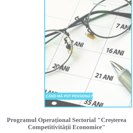
CÂND MĂ POT PENSIONA?
Programul Operaṭional Sectorial "Creṣterea
Competitivităṭii Economice"