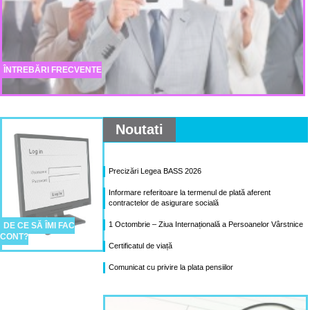
ÎNTREBĂRI FRECVENTE
Noutati
Precizări Legea BASS 2026
Informare referitoare la termenul de plată aferent
contractelor de asigurare socială
1 Octombrie – Ziua Internațională a Persoanelor Vârstnice
DE CE SĂ ÎMI FAC
CONT?
Certificatul de viață
Comunicat cu privire la plata pensiilor