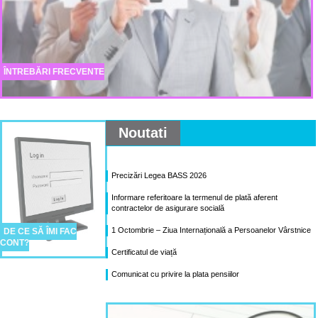
ÎNTREBĂRI FRECVENTE
Noutati
Precizări Legea BASS 2026
Informare referitoare la termenul de plată aferent
contractelor de asigurare socială
1 Octombrie – Ziua Internațională a Persoanelor Vârstnice
DE CE SĂ ÎMI FAC
CONT?
Certificatul de viață
Comunicat cu privire la plata pensiilor