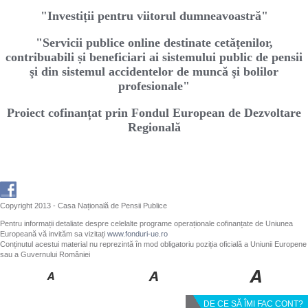
"Investiṭii pentru viitorul dumneavoastră"
"Servicii publice online destinate cetăṭenilor,
contribuabili ṣi beneficiari ai sistemului public de pensii
şi din sistemul accidentelor de muncă şi bolilor
profesionale"
Proiect cofinanțat prin Fondul European de Dezvoltare
Regională
Copyright 2013 - Casa Națională de Pensii Publice
Pentru informații detaliate despre celelalte programe operaționale cofinanțate de Uniunea
Europeană vă invităm sa vizitați
www.fonduri-ue.ro
Conținutul acestui material nu reprezintă în mod obligatoriu poziția oficială a Uniunii Europene
sau a Guvernului României
DE CE SĂ ÎMI FAC CONT?