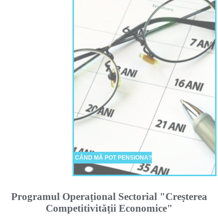
CÂND MĂ POT PENSIONA?
Programul Operaṭional Sectorial "Creṣterea
Competitivităṭii Economice"