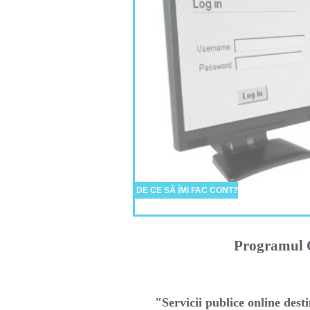
DE CE SĂ ÎMI FAC CONT?
Programul O
"Servicii publice online desti