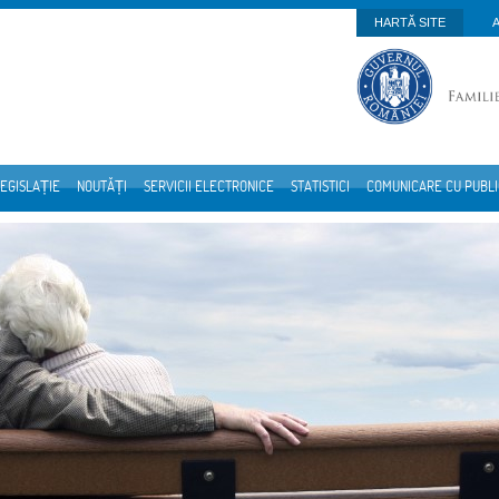
HARTĂ SITE
EGISLAȚIE
NOUTĂȚI
SERVICII ELECTRONICE
STATISTICI
COMUNICARE CU PUBL