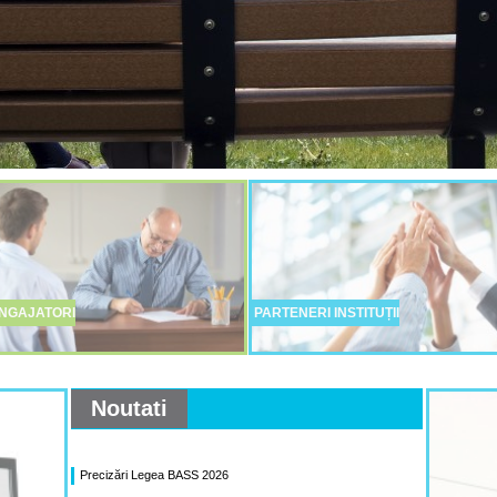
NGAJATORI
PARTENERI INSTITUȚII
Noutati
Precizări Legea BASS 2026