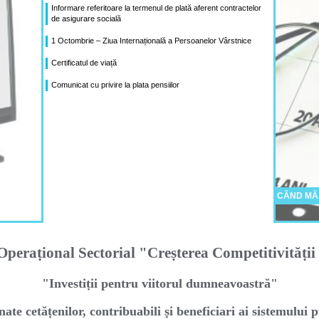
Informare referitoare la termenul de plată aferent contractelor
de asigurare socială
1 Octombrie – Ziua Internațională a Persoanelor Vârstnice
Certificatul de viață
Comunicat cu privire la plata pensiilor
CÂND MĂ
peraṭional Sectorial "Creṣterea Competitivităṭi
"Investiṭii pentru viitorul dumneavoastră"
nate cetăṭenilor, contribuabili ṣi beneficiari ai sistemului p