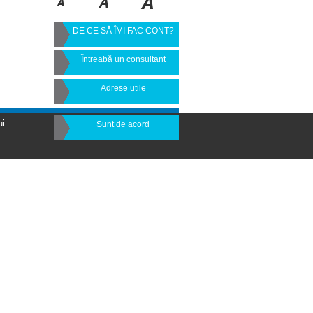
DE CE SĂ ÎMI FAC CONT?
Întreabă un consultant
Adrese utile
i.
Sunt de acord