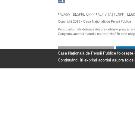
Navigare
ACASĂ
DESPRE CNPP
ACTIVITĂȚI CNPP
LEGI
Copyright 2013 - Casa Națională de Pensii Publice
Pentru informații detaliate despre celelalte programe
Conținutul acestui material nu reprezintă în mod obli
Casa Naţională de Pensii Publice foloseşte coo
Continuând, îţi exprimi acordul asupra folosir