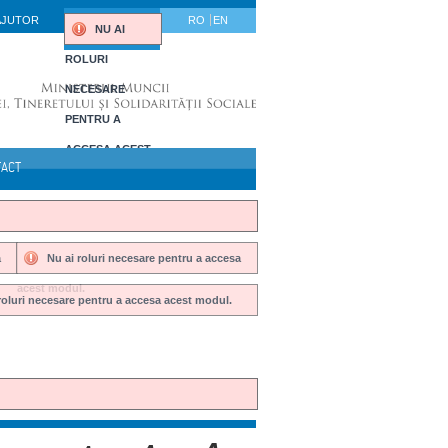
AJUTOR
RO
EN
NU AI
ROLURI
NECESARE
PENTRU A
ACCESA ACEST
TACT
MODUL.
a
Nu ai roluri necesare pentru a accesa
acest modul.
roluri necesare pentru a accesa acest modul.