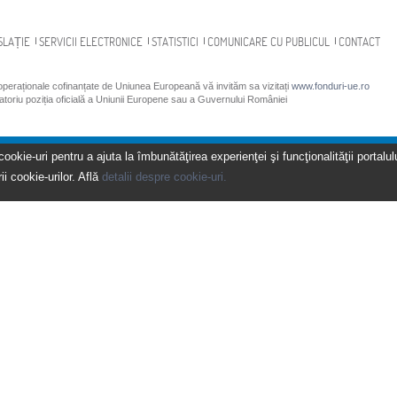
SLAȚIE
SERVICII ELECTRONICE
STATISTICI
COMUNICARE CU PUBLICUL
CONTACT
 operaționale cofinanțate de Uniunea Europeană vă invităm sa vizitați
www.fonduri-ue.ro
gatoriu poziția oficială a Uniunii Europene sau a Guvernului României
kie-uri pentru a ajuta la îmbunătăţirea experienţei şi funcţionalităţii portalulu
ii cookie-urilor. Află
detalii despre cookie-uri.