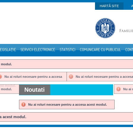
HARTĂ SITE
EGISLAȚIE
SERVICII ELECTRONICE
STATISTICI
COMUNICARE CU PUBLICUL
CON
t modul.
Nu ai roluri necesare pentru a accesa
Nu ai roluri necesare pentru a acces
est modul.
acest modul.
Noutati
t modul.
Nu ai 
Nu ai roluri necesare pentru a accesa acest modul.
sa acest modul.