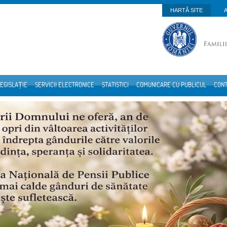
HARTĂ SITE
EGISLAȚIE
SERVICII ELECTRONICE
STATISTICI
COMUNICARE CU PUBLICUL
CON