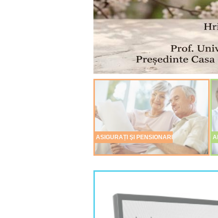
pentru cei
viitorul din
dragi!
timp!
ASIGURAȚI ŞI PENSIONARI
A