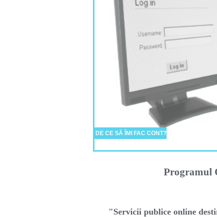
DE CE SĂ ÎMI FAC CONT?
Programul O
"Servicii publice online desti