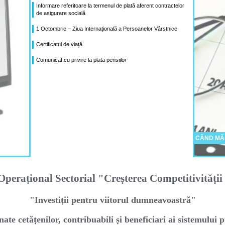
Informare referitoare la termenul de plată aferent contractelor
de asigurare socială
1 Octombrie – Ziua Internațională a Persoanelor Vârstnice
Certificatul de viață
Comunicat cu privire la plata pensiilor
CÂND MĂ
peraṭional Sectorial "Creṣterea Competitivităṭi
"Investiṭii pentru viitorul dumneavoastră"
nate cetăṭenilor, contribuabili ṣi beneficiari ai sistemului p