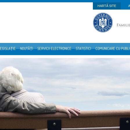
HARTĂ SITE
EGISLAȚIE
NOUTĂȚI
SERVICII ELECTRONICE
STATISTICI
COMUNICARE CU PUBL