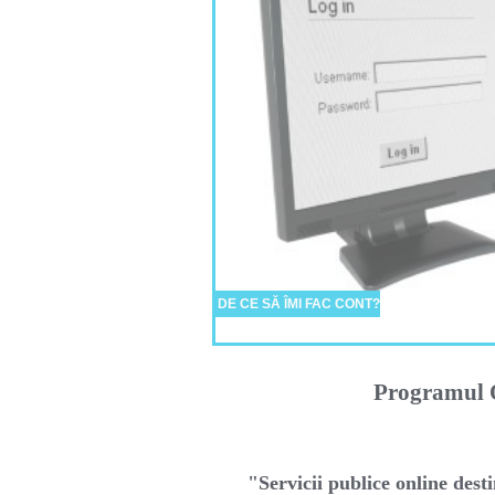
DE CE SĂ ÎMI FAC CONT?
Programul O
"Servicii publice online desti