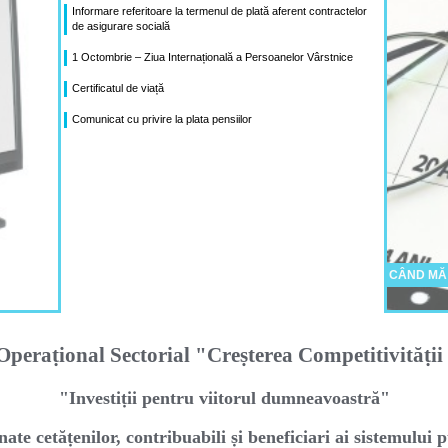
Informare referitoare la termenul de plată aferent contractelor
de asigurare socială
1 Octombrie – Ziua Internațională a Persoanelor Vârstnice
Certificatul de viață
Comunicat cu privire la plata pensiilor
CÂND MĂ
peraṭional Sectorial "Creṣterea Competitivităṭi
"Investiṭii pentru viitorul dumneavoastră"
nate cetăṭenilor, contribuabili ṣi beneficiari ai sistemului p