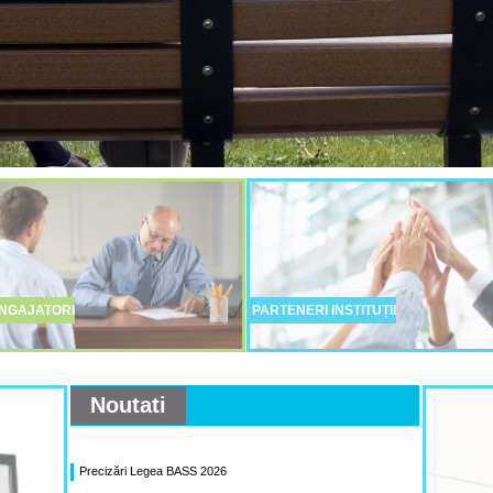
NGAJATORI
PARTENERI INSTITUȚII
Noutati
Precizări Legea BASS 2026